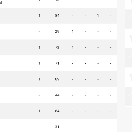
ol
1
84
-
-
1
-
-
29
1
-
-
-
1
73
1
-
-
-
1
71
-
-
-
-
1
89
-
-
-
-
-
44
-
-
-
-
1
64
-
-
-
-
-
31
-
-
-
-