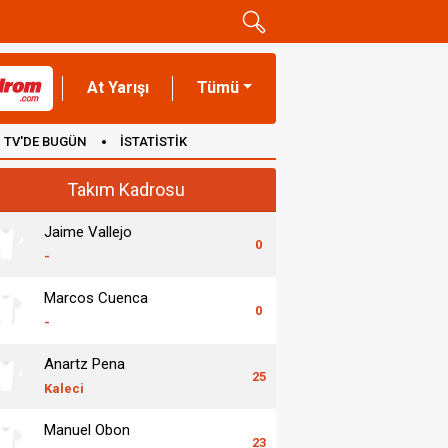
At Yarışı
Tümü
TV'DE BUGÜN
İSTATİSTİK
Takım Kadrosu
Jaime Vallejo
0
-
Marcos Cuenca
0
-
Anartz Pena
25
Kaleci
Manuel Obon
23