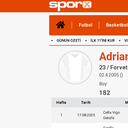
Futbol
Basketbol
GÜNÜN ÖZETİ
İLK 11'İNİ KUR
V
(YENİ) OYUNLAR
CANLI ANLATIM
Adria
23 / Forvet
02.4.2005 ()
Boy:
182
Hafta
Tarih
M
Celta Vigo
1
17.08.2025
Getafe
Sevilla