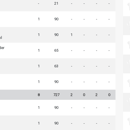
-
21
-
-
-
-
1
90
-
-
-
-
1
90
1
-
-
-
ol
der
1
65
-
-
-
-
1
63
-
-
-
-
1
90
-
-
-
-
8
727
2
0
2
0
1
90
-
-
-
-
1
90
-
-
-
-