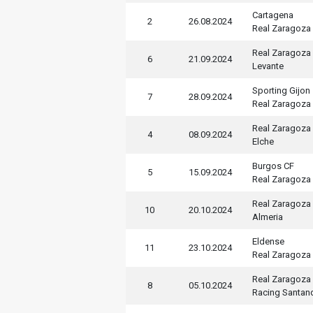
Cartagena
2
26.08.2024
Real Zaragoza
Real Zaragoza
6
21.09.2024
Levante
Sporting Gijon
7
28.09.2024
Real Zaragoza
Real Zaragoza
4
08.09.2024
Elche
Burgos CF
5
15.09.2024
Real Zaragoza
Real Zaragoza
10
20.10.2024
Almeria
Eldense
11
23.10.2024
Real Zaragoza
Real Zaragoza
8
05.10.2024
Racing Santan