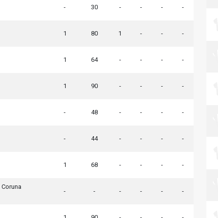
-
30
-
-
-
-
1
80
1
-
-
-
1
64
-
-
-
-
1
90
-
-
-
-
-
48
-
-
-
-
-
44
-
-
-
-
1
68
-
-
-
-
A Coruna
-
-
-
-
-
-
1
90
-
-
-
-