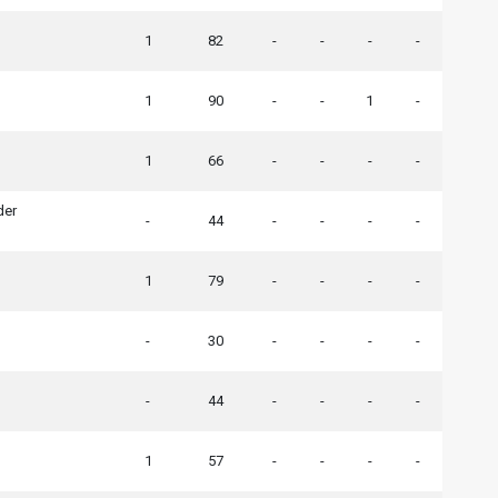
1
82
-
-
-
-
1
90
-
-
1
-
1
66
-
-
-
-
der
-
44
-
-
-
-
1
79
-
-
-
-
-
30
-
-
-
-
-
44
-
-
-
-
1
57
-
-
-
-