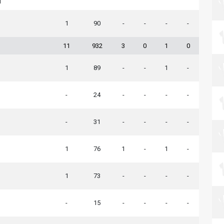
d
1
90
-
-
-
-
11
932
3
0
1
0
1
89
-
-
1
-
-
24
-
-
-
-
-
31
-
-
-
-
1
76
1
-
1
-
1
73
-
-
-
-
-
15
-
-
-
-