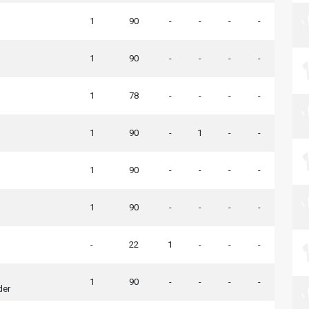
1
90
-
-
-
-
1
90
-
-
-
-
1
78
-
-
-
-
1
90
-
1
-
-
1
90
-
-
-
-
1
90
-
-
-
-
-
22
1
-
-
-
1
90
-
-
-
-
der