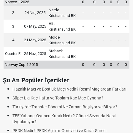
Norveç 1 2025
0
0
0
0
0
0
Nardo
2
24 Nis, 2025
-
-
-
-
-
-
Kristiansund BK
Alta
3
07 May, 2025
-
-
-
-
-
-
Kristiansund BK
Molde
4
21 May, 2025
-
-
-
-
-
-
Kristiansund BK
Stabaek
Quarter Fi
25 Haz, 2025
-
-
-
-
-
-
Kristiansund BK
Norway Cup 1 2025
0
0
0
0
0
0
Şu An Popüler İçerikler
Hazırlık Maçı ve Dostluk Maçı Nedir? Resmî Maçlardan Farkları
Süper Lig Kaç Hafta ve Toplam Kaç Maç Oynanır?
Türkiye'de Transfer Dönemi Ne Zaman Başlıyor ve Bitiyor?
TFF Yabancı Oyuncu Kuralı Nedir? Güncel Sezonda Nasıl
Uygulanıyor?
PFDK Nedir? PFDK Açılımı, Görevleri ve Karar Süreci