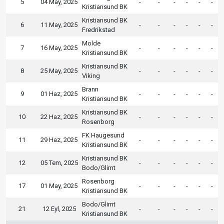
5
04 May, 2025
-
-
-
-
-
-
Kristiansund BK
Kristiansund BK
6
11 May, 2025
-
-
-
-
-
-
Fredrikstad
Molde
7
16 May, 2025
-
-
-
-
-
-
Kristiansund BK
Kristiansund BK
8
25 May, 2025
-
-
-
-
-
-
Viking
Brann
9
01 Haz, 2025
-
-
-
-
-
-
Kristiansund BK
Kristiansund BK
10
22 Haz, 2025
-
-
-
-
-
-
Rosenborg
FK Haugesund
11
29 Haz, 2025
-
-
-
-
-
-
Kristiansund BK
Kristiansund BK
12
05 Tem, 2025
-
-
-
-
-
-
Bodo/Glimt
Rosenborg
17
01 May, 2025
-
-
-
-
-
-
Kristiansund BK
Bodo/Glimt
21
12 Eyl, 2025
-
-
-
-
-
-
Kristiansund BK