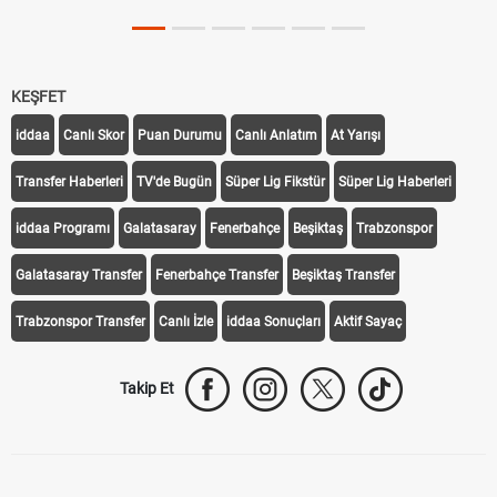
KEŞFET
iddaa
Canlı Skor
Puan Durumu
Canlı Anlatım
At Yarışı
Transfer Haberleri
TV'de Bugün
Süper Lig Fikstür
Süper Lig Haberleri
iddaa Programı
Galatasaray
Fenerbahçe
Beşiktaş
Trabzonspor
Galatasaray Transfer
Fenerbahçe Transfer
Beşiktaş Transfer
Trabzonspor Transfer
Canlı İzle
iddaa Sonuçları
Aktif Sayaç
Takip Et