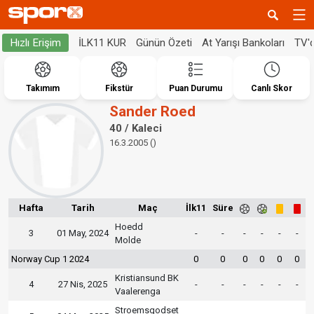
İLK11 KUR
Günün Özeti
At Yarışı Bankoları
TV'
Hızlı Erişim
Takımım
Fikstür
Puan Durumu
Canlı Skor
Sander Roed
40 / Kaleci
16.3.2005 ()
Hafta
Tarih
Maç
İlk11
Süre
Hoedd
3
01 May, 2024
-
-
-
-
-
-
Molde
Norway Cup 1 2024
0
0
0
0
0
0
Kristiansund BK
4
27 Nis, 2025
-
-
-
-
-
-
Vaalerenga
Stroemsgodset