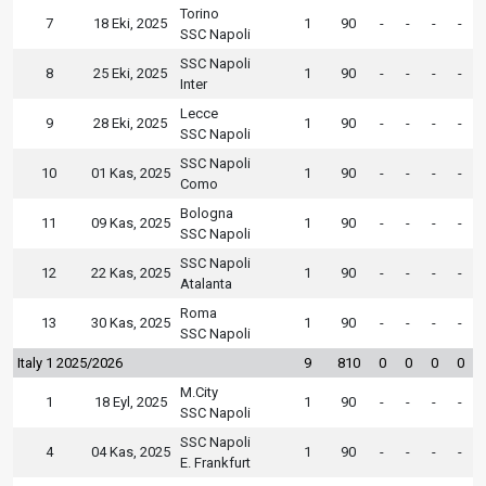
Torino
7
18 Eki, 2025
1
90
-
-
-
-
SSC Napoli
SSC Napoli
8
25 Eki, 2025
1
90
-
-
-
-
Inter
Lecce
9
28 Eki, 2025
1
90
-
-
-
-
SSC Napoli
SSC Napoli
10
01 Kas, 2025
1
90
-
-
-
-
Como
Bologna
11
09 Kas, 2025
1
90
-
-
-
-
SSC Napoli
SSC Napoli
12
22 Kas, 2025
1
90
-
-
-
-
Atalanta
Roma
13
30 Kas, 2025
1
90
-
-
-
-
SSC Napoli
Italy 1 2025/2026
9
810
0
0
0
0
M.City
1
18 Eyl, 2025
1
90
-
-
-
-
SSC Napoli
SSC Napoli
4
04 Kas, 2025
1
90
-
-
-
-
E. Frankfurt