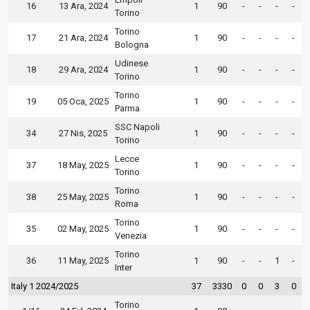
16
13 Ara, 2024
1
90
-
-
-
-
Torino
Torino
17
21 Ara, 2024
1
90
-
-
-
-
Bologna
Udinese
18
29 Ara, 2024
1
90
-
-
-
-
Torino
Torino
19
05 Oca, 2025
1
90
-
-
-
-
Parma
SSC Napoli
34
27 Nis, 2025
1
90
-
-
-
-
Torino
Lecce
37
18 May, 2025
1
90
-
-
-
-
Torino
Torino
38
25 May, 2025
1
90
-
-
-
-
Roma
Torino
35
02 May, 2025
1
90
-
-
-
-
Venezia
Torino
36
11 May, 2025
1
90
-
-
1
-
Inter
Italy 1 2024/2025
37
3330
0
0
3
0
Torino