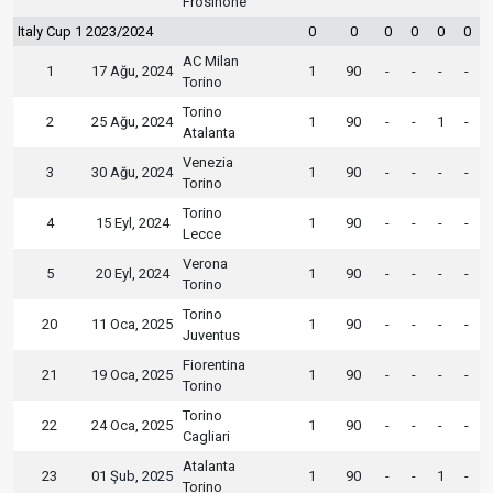
Frosinone
Italy Cup 1 2023/2024
0
0
0
0
0
0
AC Milan
1
17 Ağu, 2024
1
90
-
-
-
-
Torino
Torino
2
25 Ağu, 2024
1
90
-
-
1
-
Atalanta
Venezia
3
30 Ağu, 2024
1
90
-
-
-
-
Torino
Torino
4
15 Eyl, 2024
1
90
-
-
-
-
Lecce
Verona
5
20 Eyl, 2024
1
90
-
-
-
-
Torino
Torino
20
11 Oca, 2025
1
90
-
-
-
-
Juventus
Fiorentina
21
19 Oca, 2025
1
90
-
-
-
-
Torino
Torino
22
24 Oca, 2025
1
90
-
-
-
-
Cagliari
Atalanta
23
01 Şub, 2025
1
90
-
-
1
-
Torino