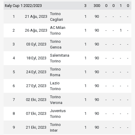
Italy Cup 1 2022/2023
3
300
0
0
1
0
Torino
1
21 Ağu, 2023
1
90
-
-
-
-
Cagliari
AC Milan
2
26 Ağu, 2023
1
90
-
-
1
-
Torino
Torino
3
03 Eyl, 2023
1
90
-
-
-
-
Genoa
Salernitana
4
18 Eyl, 2023
1
90
-
-
-
-
Torino
Torino
5
24 Eyl, 2023
1
90
-
-
-
-
Roma
Lazio
6
27 Eyl, 2023
1
90
-
-
-
-
Torino
Torino
7
02 Eki, 2023
1
90
-
-
-
-
Verona
Juventus
8
07 Eki, 2023
1
90
-
-
-
-
Torino
Torino
9
21 Eki, 2023
1
90
-
-
-
-
Inter