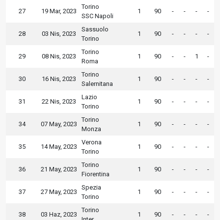
Torino
27
19 Mar, 2023
1
90
-
-
-
-
SSC Napoli
Sassuolo
28
03 Nis, 2023
1
90
-
-
-
-
Torino
Torino
29
08 Nis, 2023
1
90
-
-
1
-
Roma
Torino
30
16 Nis, 2023
1
90
-
-
-
-
Salernitana
Lazio
31
22 Nis, 2023
1
90
-
-
-
-
Torino
Torino
34
07 May, 2023
1
90
-
-
-
-
Monza
Verona
35
14 May, 2023
1
90
-
-
-
-
Torino
Torino
36
21 May, 2023
1
90
-
-
-
-
Fiorentina
Spezia
37
27 May, 2023
1
90
-
-
-
-
Torino
Torino
38
03 Haz, 2023
1
90
-
-
-
-
Inter