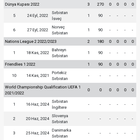
Dünya Kupası 2022
3
270
0
0
0
0
Sırbistan
5
24 Eyl, 2022
1
90
-
-
-
-
İsveç
Norveç
6
27 Eyl, 2022
1
90
-
-
-
-
Sırbistan
Nations League 2 2022/2023
2
180
0
0
0
0
Bahreyn
1
18 Kas, 2022
1
90
-
-
-
-
Sırbistan
Friendlies 1 2022
1
90
0
0
0
0
Portekiz
10
14 Kas, 2021
-
-
-
-
-
-
Sırbistan
World Championship Qualification UEFA 1
0
0
0
0
0
0
2021/2022
Sırbistan
1
16 Haz, 2024
-
-
-
-
-
-
İngiltere
Slovenya
2
20 Haz, 2024
-
-
-
-
-
-
Sırbistan
Danimarka
3
25 Haz, 2024
-
-
-
-
-
-
Sırbistan