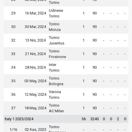
Torino
Udinese
29
16 Mar, 2024
1
90
-
-
-
-
Torino
Torino
30
30 Mar, 2024
1
90
-
-
-
-
Monza
Torino
32
13 Nis, 2024
1
90
-
-
-
-
Juventus
Torino
33
21 Nis, 2024
1
90
-
-
-
-
Frosinone
Inter
34
28 Nis, 2024
1
90
-
-
-
-
Torino
Torino
35
03 May, 2024
1
90
-
-
-
-
Bologna
Verona
36
12 May, 2024
1
90
-
-
-
-
Torino
Torino
37
18 May, 2024
1
90
-
-
-
-
AC Milan
Italy 1 2023/2024
36
3240
0
0
2
0
Torino
1/16
02 Kas, 2023
-
-
-
-
-
-