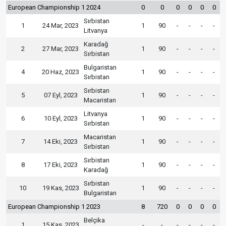
European Championship 1 2024
0
0
0
0
0
0
Sırbistan
1
24 Mar, 2023
1
90
-
-
-
-
Litvanya
Karadağ
2
27 Mar, 2023
1
90
-
-
-
-
Sırbistan
Bulgaristan
4
20 Haz, 2023
1
90
-
-
-
-
Sırbistan
Sırbistan
5
07 Eyl, 2023
1
90
-
-
-
-
Macaristan
Litvanya
6
10 Eyl, 2023
1
90
-
-
-
-
Sırbistan
Macaristan
7
14 Eki, 2023
1
90
-
-
-
-
Sırbistan
Sırbistan
8
17 Eki, 2023
1
90
-
-
-
-
Karadağ
Sırbistan
10
19 Kas, 2023
1
90
-
-
-
-
Bulgaristan
European Championship 1 2023
8
720
0
0
0
0
Belçika
1
15 Kas, 2023
-
-
-
-
-
-