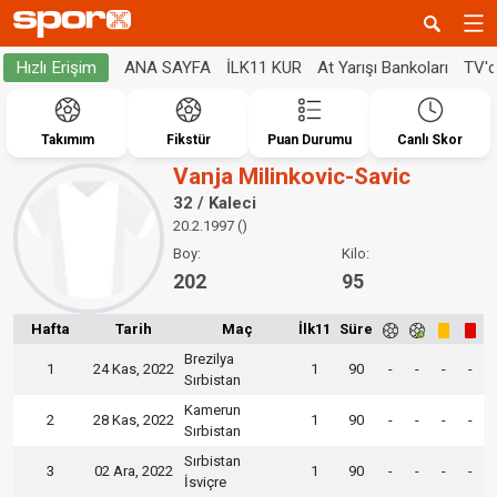
ANA SAYFA
İLK11 KUR
At Yarışı Bankoları
TV'
Hızlı Erişim
Takımım
Fikstür
Puan Durumu
Canlı Skor
Vanja Milinkovic-Savic
32 / Kaleci
20.2.1997 ()
Boy:
Kilo:
202
95
Hafta
Tarih
Maç
İlk11
Süre
Brezilya
1
24 Kas, 2022
1
90
-
-
-
-
Sırbistan
Kamerun
2
28 Kas, 2022
1
90
-
-
-
-
Sırbistan
Sırbistan
3
02 Ara, 2022
1
90
-
-
-
-
İsviçre