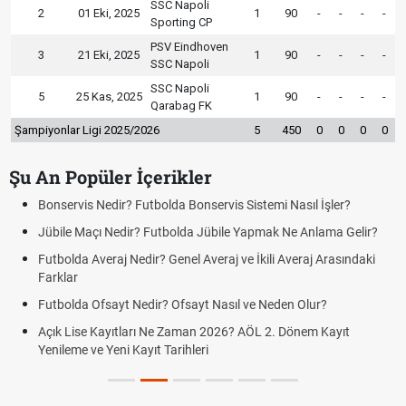
SSC Napoli
2
01 Eki, 2025
1
90
-
-
-
-
Sporting CP
PSV Eindhoven
3
21 Eki, 2025
1
90
-
-
-
-
SSC Napoli
SSC Napoli
5
25 Kas, 2025
1
90
-
-
-
-
Qarabag FK
Şampiyonlar Ligi 2025/2026
5
450
0
0
0
0
Şu An Popüler İçerikler
Bonservis Nedir? Futbolda Bonservis Sistemi Nasıl İşler?
Jübile Maçı Nedir? Futbolda Jübile Yapmak Ne Anlama Gelir?
Futbolda Averaj Nedir? Genel Averaj ve İkili Averaj Arasındaki
Farklar
Futbolda Ofsayt Nedir? Ofsayt Nasıl ve Neden Olur?
Açık Lise Kayıtları Ne Zaman 2026? AÖL 2. Dönem Kayıt
Yenileme ve Yeni Kayıt Tarihleri