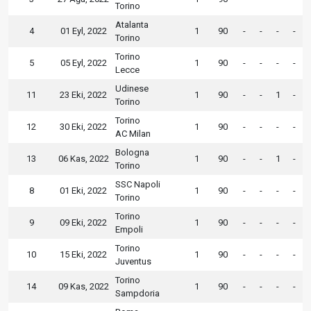
Torino
Atalanta
4
01 Eyl, 2022
1
90
-
-
-
-
Torino
Torino
5
05 Eyl, 2022
1
90
-
-
-
-
Lecce
Udinese
11
23 Eki, 2022
1
90
-
-
1
-
Torino
Torino
12
30 Eki, 2022
1
90
-
-
-
-
AC Milan
Bologna
13
06 Kas, 2022
1
90
-
-
1
-
Torino
SSC Napoli
8
01 Eki, 2022
1
90
-
-
-
-
Torino
Torino
9
09 Eki, 2022
1
90
-
-
-
-
Empoli
Torino
10
15 Eki, 2022
1
90
-
-
-
-
Juventus
Torino
14
09 Kas, 2022
1
90
-
-
-
-
Sampdoria