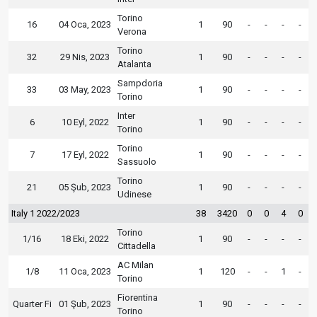
Torino
16
04 Oca, 2023
1
90
-
-
-
-
Verona
Torino
32
29 Nis, 2023
1
90
-
-
-
-
Atalanta
Sampdoria
33
03 May, 2023
1
90
-
-
-
-
Torino
Inter
6
10 Eyl, 2022
1
90
-
-
-
-
Torino
Torino
7
17 Eyl, 2022
1
90
-
-
-
-
Sassuolo
Torino
21
05 Şub, 2023
1
90
-
-
-
-
Udinese
Italy 1 2022/2023
38
3420
0
0
4
0
Torino
1/16
18 Eki, 2022
1
90
-
-
-
-
Cittadella
AC Milan
1/8
11 Oca, 2023
1
120
-
-
1
-
Torino
Fiorentina
Quarter Fi
01 Şub, 2023
1
90
-
-
-
-
Torino