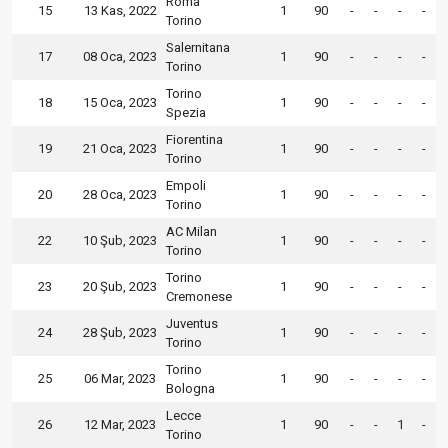
Roma
15
13 Kas, 2022
1
90
-
-
-
-
Torino
Salernitana
17
08 Oca, 2023
1
90
-
-
-
-
Torino
Torino
18
15 Oca, 2023
1
90
-
-
-
-
Spezia
Fiorentina
19
21 Oca, 2023
1
90
-
-
-
-
Torino
Empoli
20
28 Oca, 2023
1
90
-
-
-
-
Torino
AC Milan
22
10 Şub, 2023
1
90
-
-
-
-
Torino
Torino
23
20 Şub, 2023
1
90
-
-
-
-
Cremonese
Juventus
24
28 Şub, 2023
1
90
-
-
-
-
Torino
Torino
25
06 Mar, 2023
1
90
-
-
-
-
Bologna
Lecce
26
12 Mar, 2023
1
90
-
-
1
-
Torino