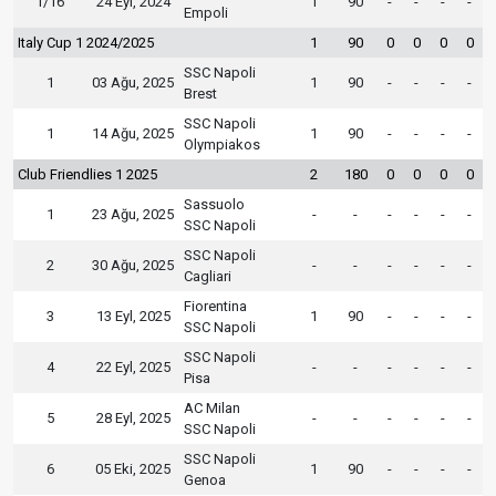
1/16
24 Eyl, 2024
1
90
-
-
-
-
Empoli
Italy Cup 1 2024/2025
1
90
0
0
0
0
SSC Napoli
1
03 Ağu, 2025
1
90
-
-
-
-
Brest
SSC Napoli
1
14 Ağu, 2025
1
90
-
-
-
-
Olympiakos
Club Friendlies 1 2025
2
180
0
0
0
0
Sassuolo
1
23 Ağu, 2025
-
-
-
-
-
-
SSC Napoli
SSC Napoli
2
30 Ağu, 2025
-
-
-
-
-
-
Cagliari
Fiorentina
3
13 Eyl, 2025
1
90
-
-
-
-
SSC Napoli
SSC Napoli
4
22 Eyl, 2025
-
-
-
-
-
-
Pisa
AC Milan
5
28 Eyl, 2025
-
-
-
-
-
-
SSC Napoli
SSC Napoli
6
05 Eki, 2025
1
90
-
-
-
-
Genoa