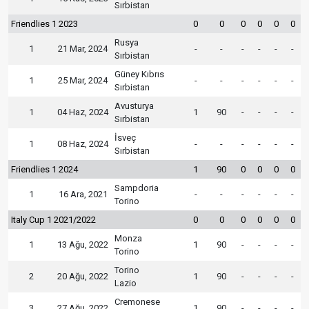
Sırbistan
Friendlies 1 2023
0
0
0
0
0
0
Rusya
1
21 Mar, 2024
-
-
-
-
-
-
Sırbistan
Güney Kıbrıs
1
25 Mar, 2024
-
-
-
-
-
-
Sırbistan
Avusturya
1
04 Haz, 2024
1
90
-
-
-
-
Sırbistan
İsveç
1
08 Haz, 2024
-
-
-
-
-
-
Sırbistan
Friendlies 1 2024
1
90
0
0
0
0
Sampdoria
1
16 Ara, 2021
-
-
-
-
-
-
Torino
Italy Cup 1 2021/2022
0
0
0
0
0
0
Monza
1
13 Ağu, 2022
1
90
-
-
-
-
Torino
Torino
2
20 Ağu, 2022
1
90
-
-
-
-
Lazio
Cremonese
3
27 Ağu, 2022
1
90
-
-
-
-