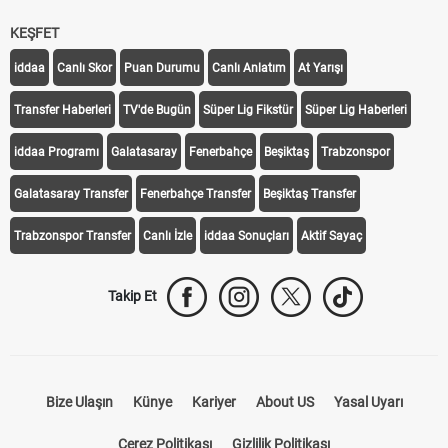
KEŞFET
iddaa
Canlı Skor
Puan Durumu
Canlı Anlatım
At Yarışı
Transfer Haberleri
TV'de Bugün
Süper Lig Fikstür
Süper Lig Haberleri
iddaa Programı
Galatasaray
Fenerbahçe
Beşiktaş
Trabzonspor
Galatasaray Transfer
Fenerbahçe Transfer
Beşiktaş Transfer
Trabzonspor Transfer
Canlı İzle
iddaa Sonuçları
Aktif Sayaç
Takip Et
Bize Ulaşın
Künye
Kariyer
About US
Yasal Uyarı
Çerez Politikası
Gizlilik Politikası