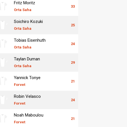
Fritz Moritz
33
Orta Saha
Soichiro Kozuki
25
Orta Saha
Tobias Eisenhuth
24
Orta Saha
Taylan Duman
29
Orta Saha
Yannick Tonye
21
Forvet
Robin Velasco
24
Forvet
Noah Maboulou
21
Forvet