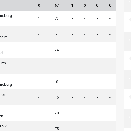
0
57
1
0
0
0
ensburg
1
73
-
-
-
-
-
-
-
-
-
-
heim
-
24
-
-
-
-
el
ürth
-
-
-
-
-
-
-
3
-
-
-
-
ensburg
heim
-
16
-
-
-
-
-
28
-
-
-
-
en
r SV
1
75
-
-
-
-