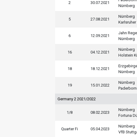
2
30.07.2021
Nürnberg
Nürnberg
5
27.08.2021
Karlsruher
Jahn Reg
6
12.09.2021
Nürnberg
Nürnberg
16
04.12.2021
Holstein Ki
Erzgebirg
18
18.12.2021
Nürnberg
Nürnberg
19
15.01.2022
Paderborn
Germany 2 2021/2022
Nürnberg
1/8
08.02.2023
Fortuna D
Nürnberg
Quarter Fi
05.04.2023
VfB Stuttg