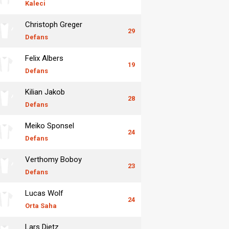
Kaleci
Christoph Greger
29
Defans
Felix Albers
19
Defans
Kilian Jakob
28
Defans
Meiko Sponsel
24
Defans
Verthomy Boboy
23
Defans
Lucas Wolf
24
Orta Saha
Lars Dietz