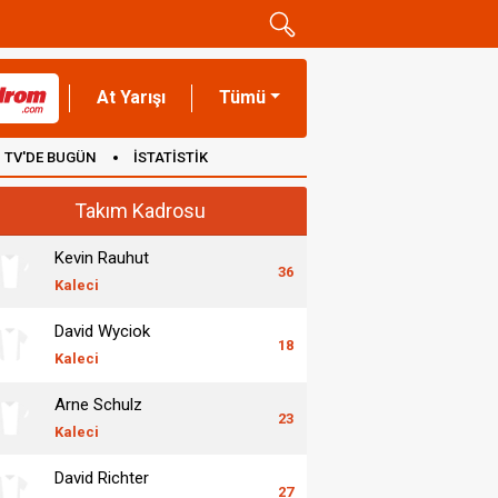
At Yarışı
Tümü
TV'DE BUGÜN
İSTATİSTİK
Takım Kadrosu
Kevin Rauhut
36
Kaleci
David Wyciok
18
Kaleci
Arne Schulz
23
Kaleci
David Richter
27