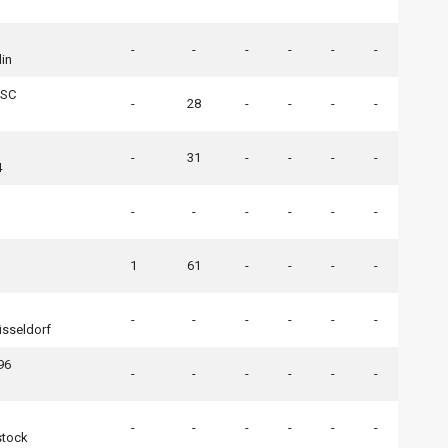
-
-
-
-
-
-
lin
 SC
-
28
-
-
-
-
-
31
-
-
-
-
4
-
-
-
-
-
-
1
61
-
-
-
-
-
-
-
-
-
-
üsseldorf
96
-
-
-
-
-
-
-
-
-
-
-
-
stock