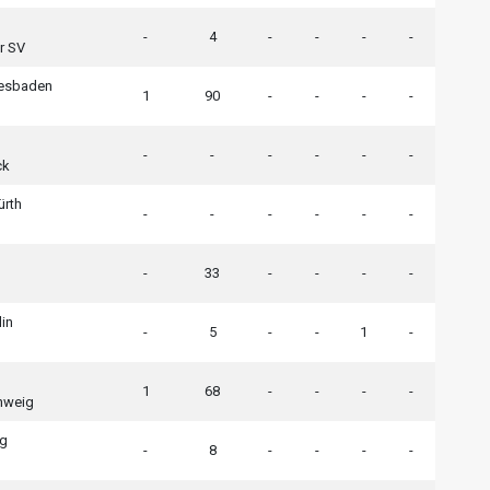
-
4
-
-
-
-
r SV
esbaden
1
90
-
-
-
-
-
-
-
-
-
-
ck
ürth
-
-
-
-
-
-
-
33
-
-
-
-
lin
-
5
-
-
1
-
1
68
-
-
-
-
hweig
g
-
8
-
-
-
-