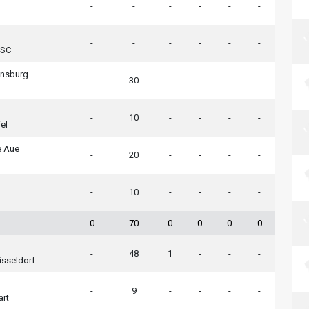
-
-
-
-
-
-
-
-
-
-
-
-
 SC
ensburg
-
30
-
-
-
-
-
10
-
-
-
-
el
e Aue
-
20
-
-
-
-
-
10
-
-
-
-
0
70
0
0
0
0
-
48
1
-
-
-
üsseldorf
-
9
-
-
-
-
art