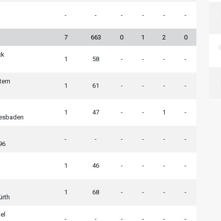
-
-
-
-
-
-
7
663
0
1
2
0
ck
1
58
-
-
-
-
tern
1
61
-
-
-
-
1
47
-
-
1
-
esbaden
-
-
-
-
-
-
96
1
46
-
-
-
-
1
68
-
-
-
-
ürth
el
-
-
-
-
-
-