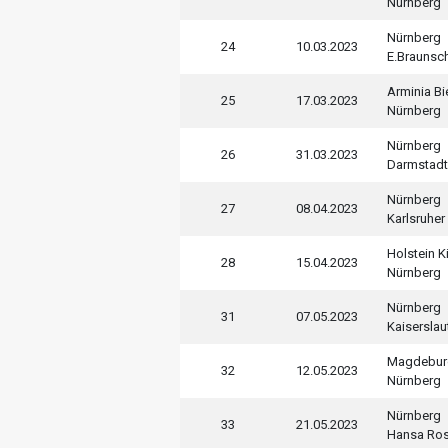
Nürnberg
Nürnberg
24
10.03.2023
E.Braunsc
Arminia Bi
25
17.03.2023
Nürnberg
Nürnberg
26
31.03.2023
Darmstadt
Nürnberg
27
08.04.2023
Karlsruher
Holstein Ki
28
15.04.2023
Nürnberg
Nürnberg
31
07.05.2023
Kaiserslau
Magdebur
32
12.05.2023
Nürnberg
Nürnberg
33
21.05.2023
Hansa Ro