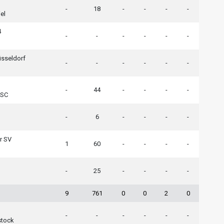
-
18
-
-
-
-
el
4
-
-
-
-
-
-
üsseldorf
-
-
-
-
-
-
-
44
-
-
-
-
 SC
-
6
-
-
-
-
r SV
1
60
-
-
-
-
-
25
-
-
-
-
9
761
0
0
2
0
-
-
-
-
-
-
stock