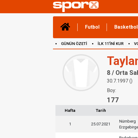
Futbol
Basketbol
GÜNÜN ÖZETİ
İLK 11'İNİ KUR
V
(YENİ) OYUNLAR
CANLI ANLATIM
Tayla
8 / Orta Sa
30.7.1997 ()
Boy:
177
Hafta
Tarih
Nürnberg
1
25.07.2021
Erzgebirg
Paderborn