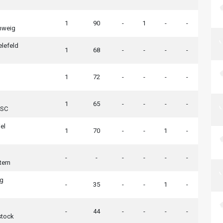
1
90
-
1
-
-
hweig
elefeld
1
68
-
-
-
-
1
72
-
-
-
-
1
65
-
-
-
-
 SC
el
1
70
-
-
1
-
-
-
-
-
-
-
tern
g
-
35
-
-
1
-
-
44
-
-
-
-
stock