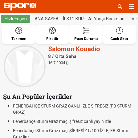
ANA SAYFA
İLK11 KUR
At Yarışı Bankoları
TV'
Hızlı Erişim
Takımım
Fikstür
Puan Durumu
Canlı Skor
Salomon Kouadio
8 / Orta Saha
16.7.2004 ()
Şu An Popüler İçerikler
FENERBAHÇE STURM GRAZ CANLI İZLE ŞİFRESİZ (FB STURM
GRAZ)
Fenerbahçe Sturm Graz maçı şifresiz canlı yayın izle
Fenerbahçe Sturm Graz maçı ŞİFRESİZ tv100 İZLE, FB Sturm
Graz link