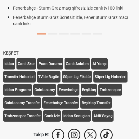
Fenerbahçe - Sturm Graz maçı şifresiz izle canlı tv100 linki
Fenerbahçe Sturm Graz ücretsiz izle, Fener Sturm Graz maçı
canlı linki
KEŞFET
iddaa
Canlı Skor
Puan Durumu
Canlı Anlatım
At Yarışı
Transfer Haberleri
TV'de Bugün
Süper Lig Fikstür
Süper Lig Haberleri
iddaa Programı
Galatasaray
Fenerbahçe
Beşiktaş
Trabzonspor
Galatasaray Transfer
Fenerbahçe Transfer
Beşiktaş Transfer
Trabzonspor Transfer
Canlı İzle
iddaa Sonuçları
Aktif Sayaç
Takip Et