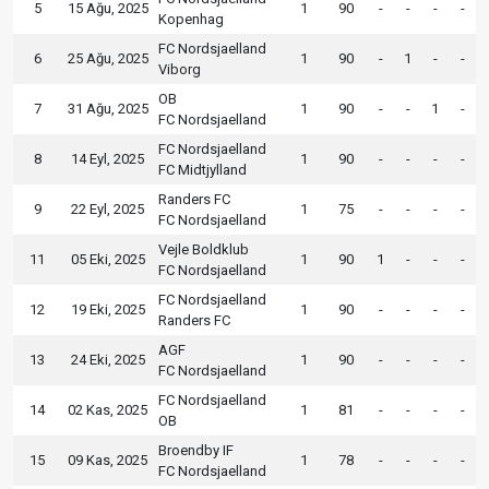
5
15 Ağu, 2025
1
90
-
-
-
-
Kopenhag
FC Nordsjaelland
6
25 Ağu, 2025
1
90
-
1
-
-
Viborg
OB
7
31 Ağu, 2025
1
90
-
-
1
-
FC Nordsjaelland
FC Nordsjaelland
8
14 Eyl, 2025
1
90
-
-
-
-
FC Midtjylland
Randers FC
9
22 Eyl, 2025
1
75
-
-
-
-
FC Nordsjaelland
Vejle Boldklub
11
05 Eki, 2025
1
90
1
-
-
-
FC Nordsjaelland
FC Nordsjaelland
12
19 Eki, 2025
1
90
-
-
-
-
Randers FC
AGF
13
24 Eki, 2025
1
90
-
-
-
-
FC Nordsjaelland
FC Nordsjaelland
14
02 Kas, 2025
1
81
-
-
-
-
OB
Broendby IF
15
09 Kas, 2025
1
78
-
-
-
-
FC Nordsjaelland