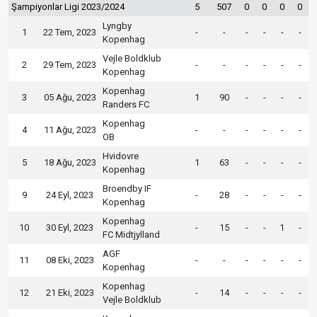
Şampiyonlar Ligi 2023/2024
5
507
0
0
0
0
Lyngby
1
22 Tem, 2023
-
-
-
-
-
-
Kopenhag
Vejle Boldklub
2
29 Tem, 2023
-
-
-
-
-
-
Kopenhag
Kopenhag
3
05 Ağu, 2023
1
90
-
-
-
-
Randers FC
Kopenhag
4
11 Ağu, 2023
-
-
-
-
-
-
OB
Hvidovre
5
18 Ağu, 2023
1
63
-
-
-
-
Kopenhag
Broendby IF
9
24 Eyl, 2023
-
28
-
-
-
-
Kopenhag
Kopenhag
10
30 Eyl, 2023
-
15
-
-
1
-
FC Midtjylland
AGF
11
08 Eki, 2023
-
-
-
-
-
-
Kopenhag
Kopenhag
12
21 Eki, 2023
-
14
-
-
-
-
Vejle Boldklub