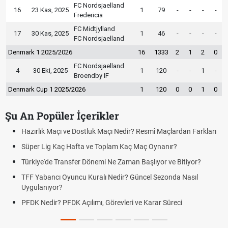
FC Nordsjaelland
16
23 Kas, 2025
1
79
-
-
-
-
Fredericia
FC Midtjylland
17
30 Kas, 2025
1
46
-
-
-
-
FC Nordsjaelland
Denmark 1 2025/2026
16
1333
2
1
2
0
FC Nordsjaelland
4
30 Eki, 2025
1
120
-
-
1
-
Broendby IF
Denmark Cup 1 2025/2026
1
120
0
0
1
0
Şu An Popüler İçerikler
Hazırlık Maçı ve Dostluk Maçı Nedir? Resmî Maçlardan Farkları
Süper Lig Kaç Hafta ve Toplam Kaç Maç Oynanır?
Türkiye'de Transfer Dönemi Ne Zaman Başlıyor ve Bitiyor?
TFF Yabancı Oyuncu Kuralı Nedir? Güncel Sezonda Nasıl
Uygulanıyor?
PFDK Nedir? PFDK Açılımı, Görevleri ve Karar Süreci