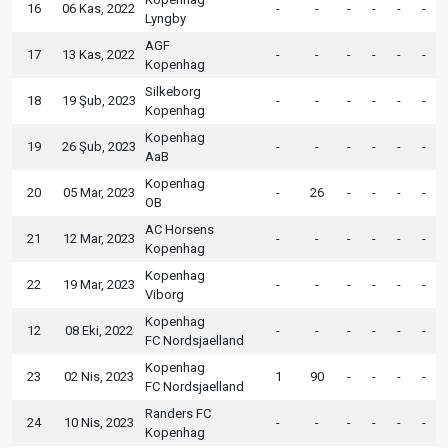
16
06 Kas, 2022
-
-
-
-
-
-
Lyngby
AGF
17
13 Kas, 2022
-
-
-
-
-
-
Kopenhag
Silkeborg
18
19 Şub, 2023
-
-
-
-
-
-
Kopenhag
Kopenhag
19
26 Şub, 2023
-
-
-
-
-
-
AaB
Kopenhag
20
05 Mar, 2023
-
26
-
-
-
-
OB
AC Horsens
21
12 Mar, 2023
-
-
-
-
-
-
Kopenhag
Kopenhag
22
19 Mar, 2023
-
-
-
-
-
-
Viborg
Kopenhag
12
08 Eki, 2022
-
-
-
-
-
-
FC Nordsjaelland
Kopenhag
23
02 Nis, 2023
1
90
-
-
-
-
FC Nordsjaelland
Randers FC
24
10 Nis, 2023
-
-
-
-
-
-
Kopenhag