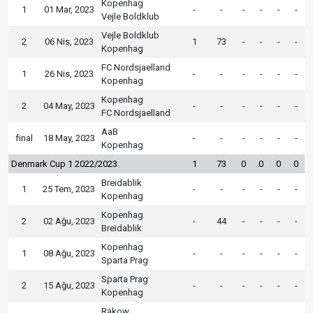
Kopenhag
1
01 Mar, 2023
-
-
-
-
-
-
Vejle Boldklub
Vejle Boldklub
2
06 Nis, 2023
1
73
-
-
-
-
Kopenhag
FC Nordsjaelland
1
26 Nis, 2023
-
-
-
-
-
-
Kopenhag
Kopenhag
2
04 May, 2023
-
-
-
-
-
-
FC Nordsjaelland
AaB
final
18 May, 2023
-
-
-
-
-
-
Kopenhag
Denmark Cup 1 2022/2023
1
73
0
0
0
0
Breidablik
1
25 Tem, 2023
-
-
-
-
-
-
Kopenhag
Kopenhag
2
02 Ağu, 2023
-
44
-
-
-
-
Breidablik
Kopenhag
1
08 Ağu, 2023
-
-
-
-
-
-
Sparta Prag
Sparta Prag
2
15 Ağu, 2023
-
-
-
-
-
-
Kopenhag
Rakow