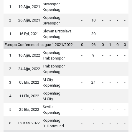
Sivasspor
1
19 Ağu, 2021
-
-
-
-
-
-
Kopenhag
Kopenhag
2
26 Ağu, 2021
-
10
-
-
-
-
Sivasspor
Slovan Bratislava
1
16 Eyl, 2021
-
20
-
-
-
-
Kopenhag
Europa Conference League 1 2021/2022
0
96
0
1
0
0
Kopenhag
1
16 Ağu, 2022
-
9
-
-
-
-
Trabzonspor
Trabzonspor
2
24 Ağu, 2022
-
-
-
-
-
-
Kopenhag
M.City
3
05 Eki, 2022
-
24
-
-
-
-
Kopenhag
Kopenhag
4
11 Eki, 2022
-
-
-
-
-
-
M.City
Sevilla
5
25 Eki, 2022
-
-
-
-
-
-
Kopenhag
Kopenhag
6
02 Kas, 2022
-
-
-
-
-
-
B. Dortmund