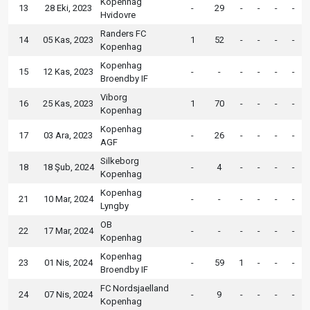
Kopenhag
13
28 Eki, 2023
-
29
-
-
-
-
Hvidovre
Randers FC
14
05 Kas, 2023
1
52
-
-
-
-
Kopenhag
Kopenhag
15
12 Kas, 2023
-
-
-
-
-
-
Broendby IF
Viborg
16
25 Kas, 2023
1
70
-
-
-
-
Kopenhag
Kopenhag
17
03 Ara, 2023
-
26
-
-
-
-
AGF
Silkeborg
18
18 Şub, 2024
-
4
-
-
-
-
Kopenhag
Kopenhag
21
10 Mar, 2024
-
-
-
-
-
-
Lyngby
OB
22
17 Mar, 2024
-
-
-
-
-
-
Kopenhag
Kopenhag
23
01 Nis, 2024
-
59
1
-
-
-
Broendby IF
FC Nordsjaelland
24
07 Nis, 2024
-
9
-
-
-
-
Kopenhag