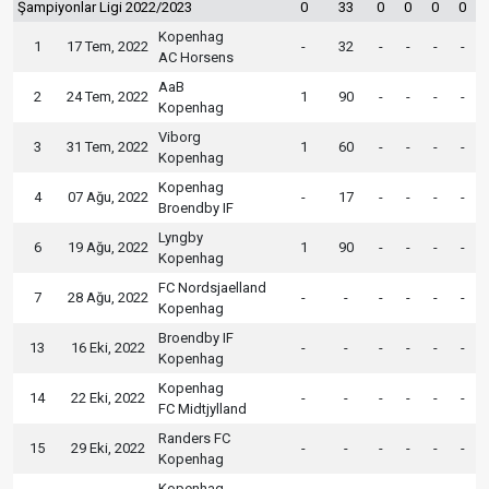
Şampiyonlar Ligi 2022/2023
0
33
0
0
0
0
Kopenhag
1
17 Tem, 2022
-
32
-
-
-
-
AC Horsens
AaB
2
24 Tem, 2022
1
90
-
-
-
-
Kopenhag
Viborg
3
31 Tem, 2022
1
60
-
-
-
-
Kopenhag
Kopenhag
4
07 Ağu, 2022
-
17
-
-
-
-
Broendby IF
Lyngby
6
19 Ağu, 2022
1
90
-
-
-
-
Kopenhag
FC Nordsjaelland
7
28 Ağu, 2022
-
-
-
-
-
-
Kopenhag
Broendby IF
13
16 Eki, 2022
-
-
-
-
-
-
Kopenhag
Kopenhag
14
22 Eki, 2022
-
-
-
-
-
-
FC Midtjylland
Randers FC
15
29 Eki, 2022
-
-
-
-
-
-
Kopenhag
Kopenhag