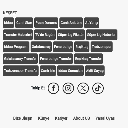
KEŞFET
iddaa
Canlı Skor
Puan Durumu
Canlı Anlatım
At Yarışı
Transfer Haberleri
TV'de Bugün
Süper Lig Fikstür
Süper Lig Haberleri
iddaa Programı
Galatasaray
Fenerbahçe
Beşiktaş
Trabzonspor
Galatasaray Transfer
Fenerbahçe Transfer
Beşiktaş Transfer
Trabzonspor Transfer
Canlı İzle
iddaa Sonuçları
Aktif Sayaç
Takip Et
Bize Ulaşın
Künye
Kariyer
About US
Yasal Uyarı