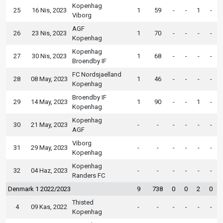
Kopenhag
25
16 Nis, 2023
1
59
-
-
1
-
Viborg
AGF
26
23 Nis, 2023
1
70
-
-
-
-
Kopenhag
Kopenhag
27
30 Nis, 2023
1
68
-
-
-
-
Broendby IF
FC Nordsjaelland
28
08 May, 2023
1
46
-
-
-
-
Kopenhag
Broendby IF
29
14 May, 2023
1
90
-
-
1
-
Kopenhag
Kopenhag
30
21 May, 2023
-
-
-
-
-
-
AGF
Viborg
31
29 May, 2023
-
-
-
-
-
-
Kopenhag
Kopenhag
32
04 Haz, 2023
-
-
-
-
-
-
Randers FC
Denmark 1 2022/2023
9
738
0
0
2
0
Thisted
4
09 Kas, 2022
-
-
-
-
-
-
Kopenhag