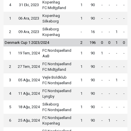
Kopenhag
4
31 Eki, 2023
1
90
-
-
-
-
FC Midtjylland
Kopenhag
1
06 Ara, 2023
1
90
-
-
-
-
Silkeborg
Silkeborg
2
09 Ara, 2023
-
16
-
-
1
-
Kopenhag
Denmark Cup 1 2023/2024
2
196
0
0
1
0
FC Nordsjaelland
1
19 Tem, 2024
1
90
1
-
-
-
AaB
FC Nordsjaelland
2
27 Tem, 2024
1
90
-
-
-
-
FC Midtjylland
Vejle Boldklub
3
05 Ağu, 2024
1
90
-
-
1
-
FC Nordsjaelland
FC Nordsjaelland
4
11 Ağu, 2024
1
90
-
-
-
-
Lyngby
Silkeborg
5
18 Ağu, 2024
1
90
-
-
-
-
FC Nordsjaelland
FC Nordsjaelland
6
25 Ağu, 2024
1
90
-
1
-
-
Kopenhag