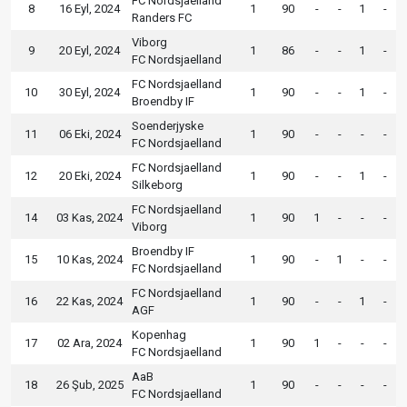
FC Nordsjaelland
8
16 Eyl, 2024
1
90
-
-
1
-
Randers FC
Viborg
9
20 Eyl, 2024
1
86
-
-
1
-
FC Nordsjaelland
FC Nordsjaelland
10
30 Eyl, 2024
1
90
-
-
1
-
Broendby IF
Soenderjyske
11
06 Eki, 2024
1
90
-
-
-
-
FC Nordsjaelland
FC Nordsjaelland
12
20 Eki, 2024
1
90
-
-
1
-
Silkeborg
FC Nordsjaelland
14
03 Kas, 2024
1
90
1
-
-
-
Viborg
Broendby IF
15
10 Kas, 2024
1
90
-
1
-
-
FC Nordsjaelland
FC Nordsjaelland
16
22 Kas, 2024
1
90
-
-
1
-
AGF
Kopenhag
17
02 Ara, 2024
1
90
1
-
-
-
FC Nordsjaelland
AaB
18
26 Şub, 2025
1
90
-
-
-
-
FC Nordsjaelland