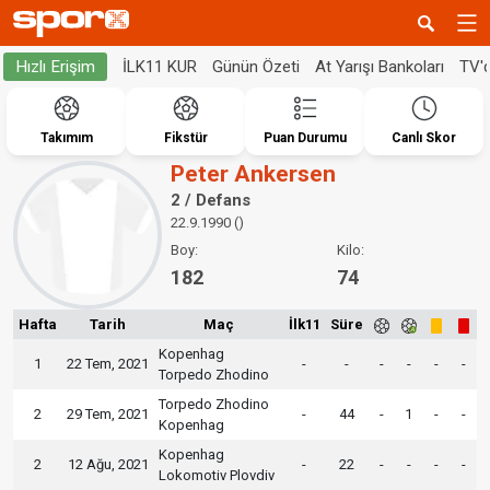
İLK11 KUR
Günün Özeti
At Yarışı Bankoları
TV'
Hızlı Erişim
Takımım
Fikstür
Puan Durumu
Canlı Skor
Peter Ankersen
2 / Defans
22.9.1990 ()
Boy:
Kilo:
182
74
Hafta
Tarih
Maç
İlk11
Süre
Kopenhag
1
22 Tem, 2021
-
-
-
-
-
-
Torpedo Zhodino
Torpedo Zhodino
2
29 Tem, 2021
-
44
-
1
-
-
Kopenhag
Kopenhag
2
12 Ağu, 2021
-
22
-
-
-
-
Lokomotiv Plovdiv