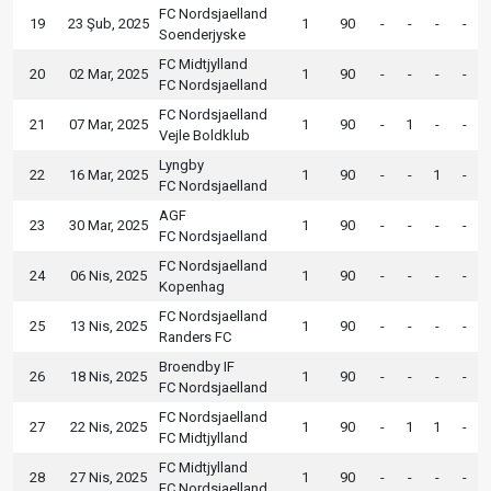
FC Nordsjaelland
19
23 Şub, 2025
1
90
-
-
-
-
Soenderjyske
FC Midtjylland
20
02 Mar, 2025
1
90
-
-
-
-
FC Nordsjaelland
FC Nordsjaelland
21
07 Mar, 2025
1
90
-
1
-
-
Vejle Boldklub
Lyngby
22
16 Mar, 2025
1
90
-
-
1
-
FC Nordsjaelland
AGF
23
30 Mar, 2025
1
90
-
-
-
-
FC Nordsjaelland
FC Nordsjaelland
24
06 Nis, 2025
1
90
-
-
-
-
Kopenhag
FC Nordsjaelland
25
13 Nis, 2025
1
90
-
-
-
-
Randers FC
Broendby IF
26
18 Nis, 2025
1
90
-
-
-
-
FC Nordsjaelland
FC Nordsjaelland
27
22 Nis, 2025
1
90
-
1
1
-
FC Midtjylland
FC Midtjylland
28
27 Nis, 2025
1
90
-
-
-
-
FC Nordsjaelland