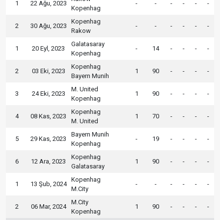
1
22 Ağu, 2023
-
-
-
-
-
-
Kopenhag
Kopenhag
2
30 Ağu, 2023
-
-
-
-
-
-
Rakow
Galatasaray
1
20 Eyl, 2023
-
14
-
-
-
-
Kopenhag
Kopenhag
2
03 Eki, 2023
1
90
-
-
-
-
Bayern Munih
M. United
3
24 Eki, 2023
1
90
-
-
-
-
Kopenhag
Kopenhag
4
08 Kas, 2023
1
70
-
-
-
-
M. United
Bayern Munih
5
29 Kas, 2023
-
19
-
-
-
-
Kopenhag
Kopenhag
6
12 Ara, 2023
1
90
-
-
-
-
Galatasaray
Kopenhag
1
13 Şub, 2024
-
-
-
-
-
-
M.City
M.City
2
06 Mar, 2024
1
90
-
-
-
-
Kopenhag