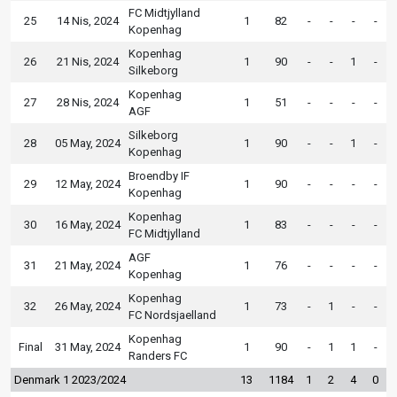
FC Midtjylland
25
14 Nis, 2024
1
82
-
-
-
-
Kopenhag
Kopenhag
26
21 Nis, 2024
1
90
-
-
1
-
Silkeborg
Kopenhag
27
28 Nis, 2024
1
51
-
-
-
-
AGF
Silkeborg
28
05 May, 2024
1
90
-
-
1
-
Kopenhag
Broendby IF
29
12 May, 2024
1
90
-
-
-
-
Kopenhag
Kopenhag
30
16 May, 2024
1
83
-
-
-
-
FC Midtjylland
AGF
31
21 May, 2024
1
76
-
-
-
-
Kopenhag
Kopenhag
32
26 May, 2024
1
73
-
1
-
-
FC Nordsjaelland
Kopenhag
Final
31 May, 2024
1
90
-
1
1
-
Randers FC
Denmark 1 2023/2024
13
1184
1
2
4
0