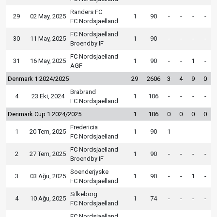
Randers FC
29
02 May, 2025
1
90
-
-
-
-
FC Nordsjaelland
FC Nordsjaelland
30
11 May, 2025
1
90
-
-
-
-
Broendby IF
FC Nordsjaelland
31
16 May, 2025
1
90
-
-
1
-
AGF
Denmark 1 2024/2025
29
2606
3
4
9
0
Brabrand
4
23 Eki, 2024
1
106
-
-
-
-
FC Nordsjaelland
Denmark Cup 1 2024/2025
1
106
0
0
0
0
Fredericia
1
20 Tem, 2025
1
90
1
-
-
-
FC Nordsjaelland
FC Nordsjaelland
2
27 Tem, 2025
1
90
-
-
-
-
Broendby IF
Soenderjyske
3
03 Ağu, 2025
1
90
-
-
1
-
FC Nordsjaelland
Silkeborg
4
10 Ağu, 2025
1
74
-
-
-
-
FC Nordsjaelland
FC Nordsjaelland