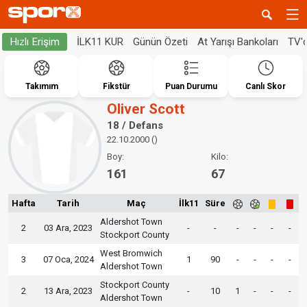
İLK11 KUR
Günün Özeti
At Yarışı Bankoları
TV'
Hızlı Erişim
Takımım
Fikstür
Puan Durumu
Canlı Skor
Oliver Scott
18 / Defans
22.10.2000 ()
Boy:
Kilo:
161
67
Hafta
Tarih
Maç
İlk11
Süre
Aldershot Town
2
03 Ara, 2023
-
-
-
-
-
-
Stockport County
West Bromwich
3
07 Oca, 2024
1
90
-
-
-
-
Aldershot Town
Stockport County
2
13 Ara, 2023
-
10
1
-
-
-
Aldershot Town