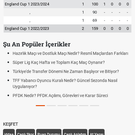
England Cup 1 2023/2024
1
100
1
0
0
0
,
1
90
-
-
-
-
,
1
69
-
-
-
-
England Cup 1 2022/2023
2
159
0
0
0
0
Şu An Popüler İçerikler
Hazırlık Maçı ve Dostluk Maçı Nedir? Resmî Maçlardan Farkları
Süper Lig Kaç Hafta ve Toplam Kaç Maç Oynanır?
Türkiye'de Transfer Dönemi Ne Zaman Başlıyor ve Bitiyor?
TFF Yabancı Oyuncu Kuralı Nedir? Güncel Sezonda Nasıl
Uygulanıyor?
PFDK Nedir? PFDK Açılımı, Görevleri ve Karar Süreci
KEŞFET
iddaa
Canlı Skor
Puan Durumu
Canlı Anlatım
At Yarışı