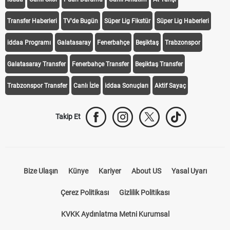
Transfer Haberleri
TV'de Bugün
Süper Lig Fikstür
Süper Lig Haberleri
iddaa Programı
Galatasaray
Fenerbahçe
Beşiktaş
Trabzonspor
Galatasaray Transfer
Fenerbahçe Transfer
Beşiktaş Transfer
Trabzonspor Transfer
Canlı İzle
iddaa Sonuçları
Aktif Sayaç
Takip Et
Bize Ulaşın
Künye
Kariyer
About US
Yasal Uyarı
Çerez Politikası
Gizlilik Politikası
KVKK Aydınlatma Metni Kurumsal