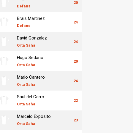
20
Defans
Brais Martinez
24
Defans
David Gonzalez
24
Orta Saha
Hugo Sedano
20
Orta Saha
Mario Cantero
24
Orta Saha
Saul del Cerro
22
Orta Saha
Marcelo Exposito
23
Orta Saha