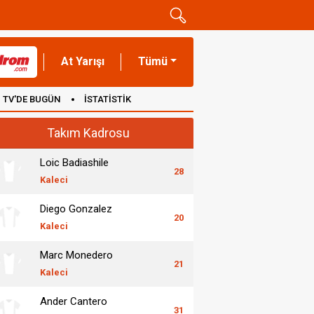
At Yarışı
Tümü
TV'DE BUGÜN
İSTATİSTİK
Takım Kadrosu
Loic Badiashile
28
Kaleci
Diego Gonzalez
20
Kaleci
Marc Monedero
21
Kaleci
Ander Cantero
31