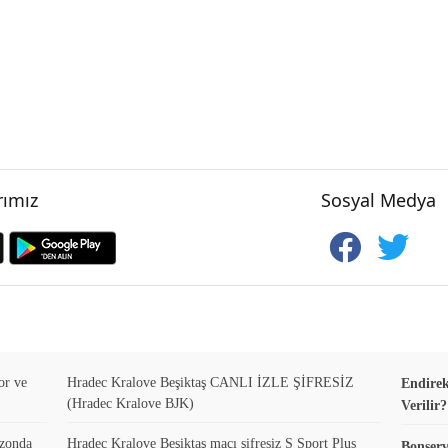
ımız
Sosyal Medya
or ve
Hradec Kralove Beşiktaş CANLI İZLE ŞİFRESİZ
Endirek
(Hradec Kralove BJK)
Verilir?
ezonda
Hradec Kralove Beşiktaş maçı şifresiz S Sport Plus
Bonserv