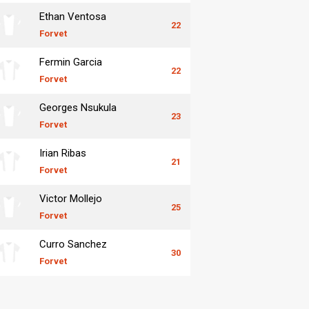
Ethan Ventosa
22
Forvet
Fermin Garcia
22
Forvet
Georges Nsukula
23
Forvet
Irian Ribas
21
Forvet
Victor Mollejo
25
Forvet
Curro Sanchez
30
Forvet