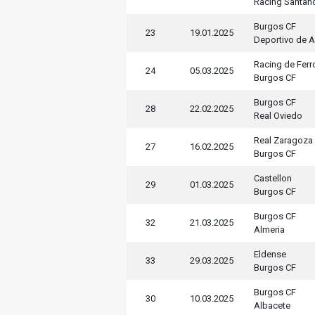
Racing Santan
Burgos CF
23
19.01.2025
Deportivo de 
Racing de Ferr
24
05.03.2025
Burgos CF
Burgos CF
28
22.02.2025
Real Oviedo
Real Zaragoza
27
16.02.2025
Burgos CF
Castellon
29
01.03.2025
Burgos CF
Burgos CF
32
21.03.2025
Almeria
Eldense
33
29.03.2025
Burgos CF
Burgos CF
30
10.03.2025
Albacete