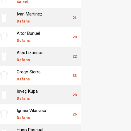
Kaleci
Ivan Martinez
21
Defans
Aitor Bunuel
28
Defans
Alex Lizancos
22
Defans
Grego Sierra
33
Defans
İsveç Kupa
28
Defans
Ignasi Vilarrasa
26
Defans
Hugo Pascual