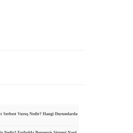
t Serbest Vuruş Nedir? Hangi Durumlarda
is Nedir? Futbolda Bonservis Sistemi Nasıl