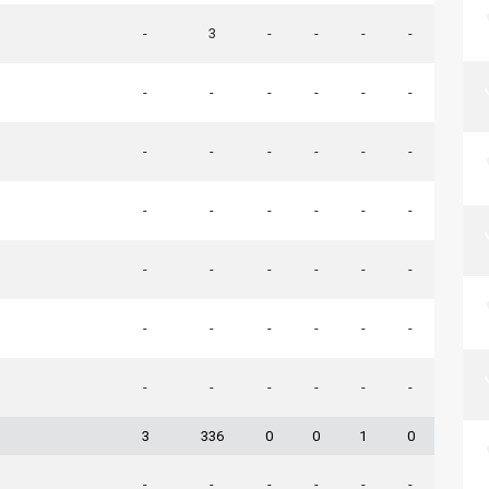
-
3
-
-
-
-
-
-
-
-
-
-
-
-
-
-
-
-
-
-
-
-
-
-
-
-
-
-
-
-
-
-
-
-
-
-
-
-
-
-
-
-
3
336
0
0
1
0
-
-
-
-
-
-