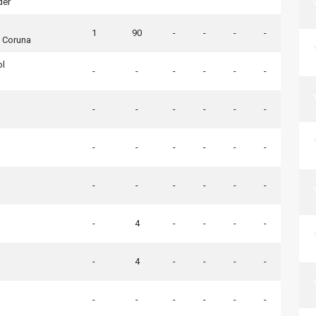
der
1
90
-
-
-
-
A Coruna
ol
-
-
-
-
-
-
-
-
-
-
-
-
-
-
-
-
-
-
-
-
-
-
-
-
-
4
-
-
-
-
-
4
-
-
-
-
-
-
-
-
-
-