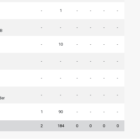
-
1
-
-
-
-
-
-
-
-
-
-
 B
-
10
-
-
-
-
-
-
-
-
-
-
-
-
-
-
-
-
-
-
-
-
-
-
der
1
90
-
-
-
-
2
184
0
0
0
0