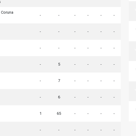
s
A Coruna
-
-
-
-
-
-
-
-
-
-
-
-
-
-
-
-
-
-
-
5
-
-
-
-
-
7
-
-
-
-
-
6
-
-
-
-
1
65
-
-
-
-
-
-
-
-
-
-