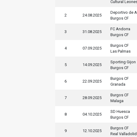
Cultural Leone
Deportivo de 
2
24.08.2025
Burgos CF
FC Andorra
3
31.08.2025
Burgos CF
Burgos CF
4
07.09.2025
Las Palmas
Sporting Gijon
5
14.09.2025
Burgos CF
Burgos CF
6
22.09.2025
Granada
Burgos CF
7
28.09.2025
Malaga
SD Huesca
8
04.10.2025
Burgos CF
Burgos CF
9
12.10.2025
Real Valladolid