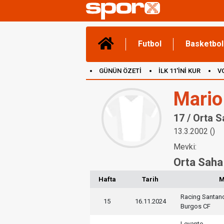
Futbol
Basketbol
GÜNÜN ÖZETİ
İLK 11'İNİ KUR
V
(YENİ) OYUNLAR
CANLI ANLATIM
Mario
17 / Orta 
13.3.2002 ()
Mevki:
Orta Saha
Hafta
Tarih
M
Racing Santan
15
16.11.2024
Burgos CF
Levante