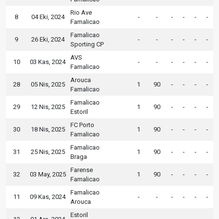
Rio Ave
8
04 Eki, 2024
-
-
-
-
-
-
Famalicao
Famalicao
9
26 Eki, 2024
-
-
-
-
-
-
Sporting CP
AVS
10
03 Kas, 2024
-
-
-
-
-
-
Famalicao
Arouca
28
05 Nis, 2025
1
90
-
-
-
-
Famalicao
Famalicao
29
12 Nis, 2025
1
90
-
-
-
-
Estoril
FC Porto
30
18 Nis, 2025
1
90
-
-
-
-
Famalicao
Famalicao
31
25 Nis, 2025
1
90
-
-
-
-
Braga
Farense
32
03 May, 2025
1
90
-
-
-
-
Famalicao
Famalicao
11
09 Kas, 2024
-
-
-
-
-
-
Arouca
Estoril