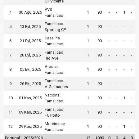
Gil Vicente
AVS
4
30 Ağu, 2025
1
90
-
-
1
-
Famalicao
Famalicao
5
13 Eyl, 2025
1
90
-
-
-
-
Sporting CP
Casa Pia
6
21 Eyl, 2025
1
90
-
-
-
-
Famalicao
Famalicao
7
28 Eyl, 2025
1
90
-
-
-
-
Rio Ave
Arouca
8
05 Eki, 2025
1
90
-
-
-
-
Famalicao
Famalicao
9
26 Eki, 2025
1
90
-
-
-
-
V. Guimaraes
Nacional
10
01 Kas, 2025
1
90
-
-
1
-
Famalicao
Famalicao
11
09 Kas, 2025
1
90
-
-
-
-
FC Porto
Moreirense
12
29 Kas, 2025
1
90
-
-
1
-
Famalicao
Portugal 1 2025/2026
12
1080
0
0
4
0