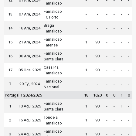
12
01 Ara, 2024
-
-
-
-
-
-
Famalicao
Famalicao
13
07 Ara, 2024
-
-
-
-
-
-
FC Porto
Braga
14
16 Ara, 2024
-
-
-
-
-
-
Famalicao
Famalicao
15
21 Ara, 2024
1
90
-
-
-
-
Farense
Famalicao
16
30 Ara, 2024
1
90
-
-
-
-
Santa Clara
Casa Pia
17
05 Oca, 2025
1
90
-
-
-
-
Famalicao
Famalicao
7
29 Eyl, 2024
-
-
-
-
-
-
Nacional
Portugal 1 2024/2025
18
1620
0
0
1
0
Famalicao
1
10 Ağu, 2025
1
90
-
-
1
-
Santa Clara
Tondela
2
16 Ağu, 2025
1
90
-
-
-
-
Famalicao
Famalicao
3
24 Ağu, 2025
1
90
-
-
-
-