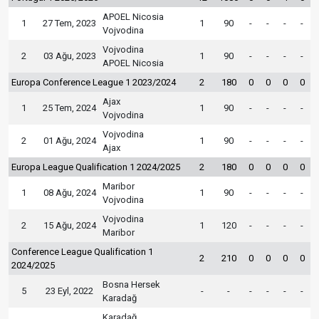
APOEL Nicosia
1
27 Tem, 2023
1
90
-
-
-
-
Vojvodina
Vojvodina
2
03 Ağu, 2023
1
90
-
-
-
-
APOEL Nicosia
Europa Conference League 1 2023/2024
2
180
0
0
0
0
Ajax
1
25 Tem, 2024
1
90
-
-
-
-
Vojvodina
Vojvodina
2
01 Ağu, 2024
1
90
-
-
-
-
Ajax
Europa League Qualification 1 2024/2025
2
180
0
0
0
0
Maribor
1
08 Ağu, 2024
1
90
-
-
-
-
Vojvodina
Vojvodina
2
15 Ağu, 2024
1
120
-
-
-
-
Maribor
Conference League Qualification 1
2
210
0
0
0
0
2024/2025
Bosna Hersek
5
23 Eyl, 2022
-
-
-
-
-
-
Karadağ
Karadağ