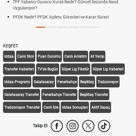
TFF Yabancı Oyuncu Kuralı Nedir? Güncel Sezonda Nasıl
Uygulanıyor?
PFDK Nedir? PFDK Açılımı, Görevleri ve Karar Süreci
KEŞFET
iddaa
Canlı Skor
Puan Durumu
Canlı Anlatım
At Yarışı
Transfer Haberleri
TV'de Bugün
Süper Lig Fikstür
Süper Lig Haberleri
iddaa Programı
Galatasaray
Fenerbahçe
Beşiktaş
Trabzonspor
Galatasaray Transfer
Fenerbahçe Transfer
Beşiktaş Transfer
Trabzonspor Transfer
Canlı İzle
iddaa Sonuçları
Aktif Sayaç
Takip Et