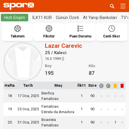
İLK11 KUR
Günün Özeti
At Yarışı Bankoları
TV'
Hızlı Erişim
Takımım
Fikstür
Puan Durumu
Canlı Skor
Lazar Carevic
25 / Kaleci
16.3.1999 ()
Boy:
Kilo:
195
87
Hafta
Tarih
Maç
İlk11
Süre
Benfica
18
17 Oca, 2025
1
90
-
-
-
-
Famalicao
Famalicao
19
25 Oca, 2025
1
90
-
-
-
-
Estrela da Amadora
Boavista
20
31 Oca, 2025
1
90
-
-
1
-
Famalicao