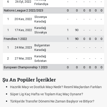
6
26 Eyl, 2022
-
-
-
-
-
-
Finlandiya
Nations League 2 2022/2023
0
0
0
0
0
0
Slovenya
1
20 Kas, 2022
-
-
-
-
-
-
Karadağ
Karadağ
1
17 Kas, 2022
1
90
-
-
-
-
Slovakya
Friendlies 1 2022
1
90
0
0
0
0
Bulgaristan
1
24 Mar, 2023
-
-
-
-
-
-
Karadağ
Karadağ
2
27 Mar, 2023
-
-
-
-
-
-
Sırbistan
European Championship 1 2023
0
0
0
0
0
0
Şu An Popüler İçerikler
Hazırlık Maçı ve Dostluk Maçı Nedir? Resmî Maçlardan Farkları
Süper Lig Kaç Hafta ve Toplam Kaç Maç Oynanır?
Türkiye'de Transfer Dönemi Ne Zaman Başlıyor ve Bitiyor?