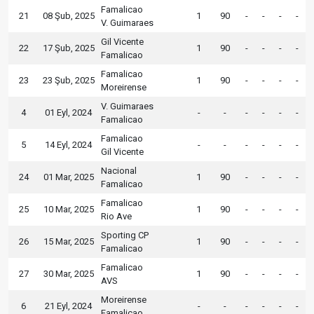
Famalicao
21
08 Şub, 2025
1
90
-
-
-
-
V. Guimaraes
Gil Vicente
22
17 Şub, 2025
1
90
-
-
-
-
Famalicao
Famalicao
23
23 Şub, 2025
1
90
-
-
-
-
Moreirense
V. Guimaraes
4
01 Eyl, 2024
-
-
-
-
-
-
Famalicao
Famalicao
5
14 Eyl, 2024
-
-
-
-
-
-
Gil Vicente
Nacional
24
01 Mar, 2025
1
90
-
-
-
-
Famalicao
Famalicao
25
10 Mar, 2025
1
90
-
-
-
-
Rio Ave
Sporting CP
26
15 Mar, 2025
1
90
-
-
-
-
Famalicao
Famalicao
27
30 Mar, 2025
1
90
-
-
-
-
AVS
Moreirense
6
21 Eyl, 2024
-
-
-
-
-
-
Famalicao