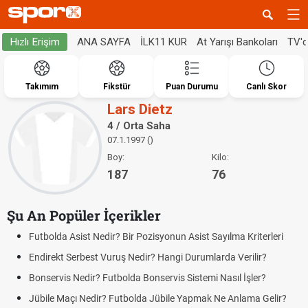
ANA SAYFA
İLK11 KUR
At Yarışı Bankoları
TV'
Hızlı Erişim
Takımım
Fikstür
Puan Durumu
Canlı Skor
Lars Dietz
4 / Orta Saha
07.1.1997 ()
Boy:
Kilo:
187
76
Şu An Popüler İçerikler
Futbolda Asist Nedir? Bir Pozisyonun Asist Sayılma Kriterleri
Endirekt Serbest Vuruş Nedir? Hangi Durumlarda Verilir?
Bonservis Nedir? Futbolda Bonservis Sistemi Nasıl İşler?
Jübile Maçı Nedir? Futbolda Jübile Yapmak Ne Anlama Gelir?