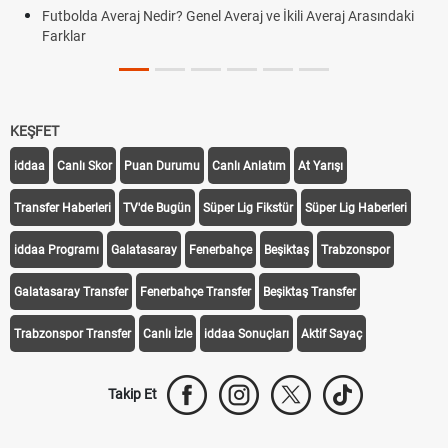
Futbolda Averaj Nedir? Genel Averaj ve İkili Averaj Arasındaki
Farklar
KEŞFET
iddaa
Canlı Skor
Puan Durumu
Canlı Anlatım
At Yarışı
Transfer Haberleri
TV'de Bugün
Süper Lig Fikstür
Süper Lig Haberleri
iddaa Programı
Galatasaray
Fenerbahçe
Beşiktaş
Trabzonspor
Galatasaray Transfer
Fenerbahçe Transfer
Beşiktaş Transfer
Trabzonspor Transfer
Canlı İzle
iddaa Sonuçları
Aktif Sayaç
Takip Et