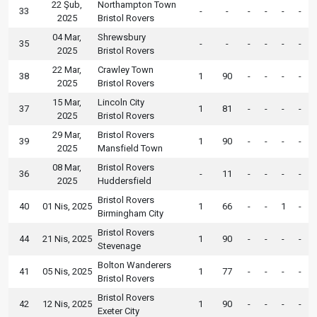
22 Şub,
Northampton Town
33
-
-
-
-
-
-
2025
Bristol Rovers
04 Mar,
Shrewsbury
35
-
-
-
-
-
-
2025
Bristol Rovers
22 Mar,
Crawley Town
38
1
90
-
-
-
-
2025
Bristol Rovers
15 Mar,
Lincoln City
37
1
81
-
-
-
-
2025
Bristol Rovers
29 Mar,
Bristol Rovers
39
1
90
-
-
-
-
2025
Mansfield Town
08 Mar,
Bristol Rovers
36
-
11
-
-
-
-
2025
Huddersfield
Bristol Rovers
40
01 Nis, 2025
1
66
-
-
1
-
Birmingham City
Bristol Rovers
44
21 Nis, 2025
1
90
-
-
-
-
Stevenage
Bolton Wanderers
41
05 Nis, 2025
1
77
-
-
-
-
Bristol Rovers
Bristol Rovers
42
12 Nis, 2025
1
90
-
-
-
-
Exeter City