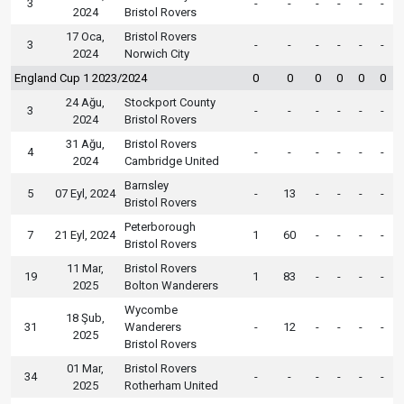
3
-
-
-
-
-
-
2024
Bristol Rovers
17 Oca,
Bristol Rovers
3
-
-
-
-
-
-
2024
Norwich City
England Cup 1 2023/2024
0
0
0
0
0
0
24 Ağu,
Stockport County
3
-
-
-
-
-
-
2024
Bristol Rovers
31 Ağu,
Bristol Rovers
4
-
-
-
-
-
-
2024
Cambridge United
Barnsley
5
07 Eyl, 2024
-
13
-
-
-
-
Bristol Rovers
Peterborough
7
21 Eyl, 2024
1
60
-
-
-
-
Bristol Rovers
11 Mar,
Bristol Rovers
19
1
83
-
-
-
-
2025
Bolton Wanderers
Wycombe
18 Şub,
31
Wanderers
-
12
-
-
-
-
2025
Bristol Rovers
01 Mar,
Bristol Rovers
34
-
-
-
-
-
-
2025
Rotherham United