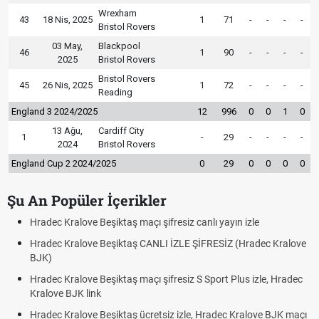
Wrexham
43
18 Nis, 2025
1
71
-
-
-
-
Bristol Rovers
03 May,
Blackpool
46
1
90
-
-
-
-
2025
Bristol Rovers
Bristol Rovers
45
26 Nis, 2025
1
72
-
-
-
-
Reading
England 3 2024/2025
12
996
0
0
1
0
13 Ağu,
Cardiff City
1
-
29
-
-
-
-
2024
Bristol Rovers
England Cup 2 2024/2025
0
29
0
0
0
0
Şu An Popüler İçerikler
Hradec Kralove Beşiktaş maçı şifresiz canlı yayın izle
Hradec Kralove Beşiktaş CANLI İZLE ŞİFRESİZ (Hradec Kralove
BJK)
Hradec Kralove Beşiktaş maçı şifresiz S Sport Plus izle, Hradec
Kralove BJK link
Hradec Kralove Beşiktaş ücretsiz izle, Hradec Kralove BJK maçı