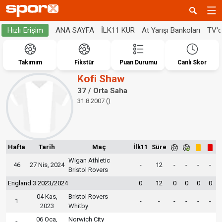
ANA SAYFA
İLK11 KUR
At Yarışı Bankoları
TV'
Hızlı Erişim
Takımım
Fikstür
Puan Durumu
Canlı Skor
Kofi Shaw
37 / Orta Saha
31.8.2007 ()
Hafta
Tarih
Maç
İlk11
Süre
Wigan Athletic
46
27 Nis, 2024
-
12
-
-
-
-
Bristol Rovers
England 3 2023/2024
0
12
0
0
0
0
04 Kas,
Bristol Rovers
1
-
-
-
-
-
-
2023
Whitby
06 Oca,
Norwich City