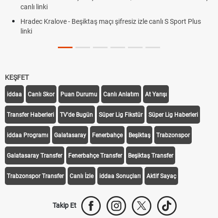
canlı linki
Hradec Kralove - Beşiktaş maçı şifresiz izle canlı S Sport Plus
linki
KEŞFET
iddaa
Canlı Skor
Puan Durumu
Canlı Anlatım
At Yarışı
Transfer Haberleri
TV'de Bugün
Süper Lig Fikstür
Süper Lig Haberleri
iddaa Programı
Galatasaray
Fenerbahçe
Beşiktaş
Trabzonspor
Galatasaray Transfer
Fenerbahçe Transfer
Beşiktaş Transfer
Trabzonspor Transfer
Canlı İzle
iddaa Sonuçları
Aktif Sayaç
Takip Et