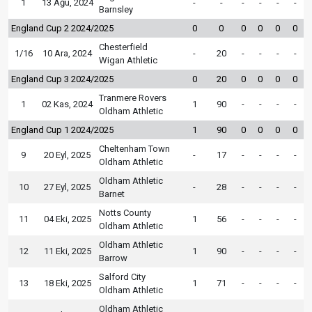
1
13 Ağu, 2024
-
-
-
-
-
-
Barnsley
England Cup 2 2024/2025
0
0
0
0
0
0
Chesterfield
1/16
10 Ara, 2024
-
20
-
-
-
-
Wigan Athletic
England Cup 3 2024/2025
0
20
0
0
0
0
Tranmere Rovers
1
02 Kas, 2024
1
90
-
-
-
-
Oldham Athletic
England Cup 1 2024/2025
1
90
0
0
0
0
Cheltenham Town
9
20 Eyl, 2025
-
17
-
-
-
-
Oldham Athletic
Oldham Athletic
10
27 Eyl, 2025
-
28
-
-
-
-
Barnet
Notts County
11
04 Eki, 2025
1
56
-
-
-
-
Oldham Athletic
Oldham Athletic
12
11 Eki, 2025
1
90
-
-
-
-
Barrow
Salford City
13
18 Eki, 2025
1
71
-
-
-
-
Oldham Athletic
Oldham Athletic