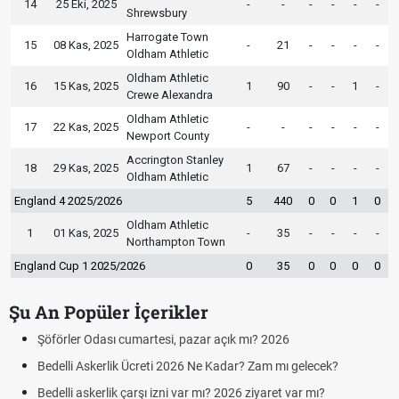
14
25 Eki, 2025
-
-
-
-
-
-
Shrewsbury
Harrogate Town
15
08 Kas, 2025
-
21
-
-
-
-
Oldham Athletic
Oldham Athletic
16
15 Kas, 2025
1
90
-
-
1
-
Crewe Alexandra
Oldham Athletic
17
22 Kas, 2025
-
-
-
-
-
-
Newport County
Accrington Stanley
18
29 Kas, 2025
1
67
-
-
-
-
Oldham Athletic
England 4 2025/2026
5
440
0
0
1
0
Oldham Athletic
1
01 Kas, 2025
-
35
-
-
-
-
Northampton Town
England Cup 1 2025/2026
0
35
0
0
0
0
Şu An Popüler İçerikler
Şöförler Odası cumartesi, pazar açık mı? 2026
Bedelli Askerlik Ücreti 2026 Ne Kadar? Zam mı gelecek?
Bedelli askerlik çarşı izni var mı? 2026 ziyaret var mı?