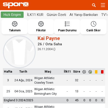
İLK11 KUR
Günün Özeti
At Yarışı Bankoları
TV'
Hızlı Erişim
Takımım
Fikstür
Puan Durumu
Canlı Skor
Kai Payne
26 / Orta Saha
26.11.2004 ()
Hafta
Tarih
Maç
İlk11
Süre
Wigan Athletic
3
24 Ağu, 2024
-
32
-
-
-
-
Crawley Town
Wigan Athletic
25
04 Oca, 2025
-
13
-
-
-
-
Birmingham City
England 3 2024/2025
0
45
0
0
0
0
Wigan Athletic