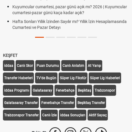
Kuyumcular cumartesi, pazar günü açık mı? 2026 | Kuyumcular
cumartesi-pazar günü kaça kadar açık?
Hafta Sonları Yıllık İzinden Sayılır mı? Yıllık İzin Hesaplamasında
Cumartesi ve Pazar Detayı
KEŞFET
iddaa
Canlı Skor
Puan Durumu
Canlı Anlatım
At Yarışı
Transfer Haberleri
TV'de Bugün
Süper Lig Fikstür
Süper Lig Haberleri
iddaa Programı
Galatasaray
Fenerbahçe
Beşiktaş
Trabzonspor
Galatasaray Transfer
Fenerbahçe Transfer
Beşiktaş Transfer
Trabzonspor Transfer
Canlı İzle
iddaa Sonuçları
Aktif Sayaç