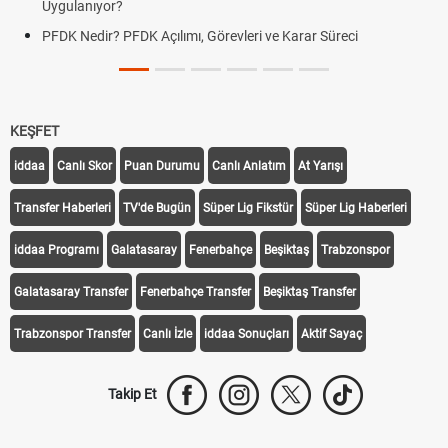
Uygulanıyor?
PFDK Nedir? PFDK Açılımı, Görevleri ve Karar Süreci
KEŞFET
iddaa
Canlı Skor
Puan Durumu
Canlı Anlatım
At Yarışı
Transfer Haberleri
TV'de Bugün
Süper Lig Fikstür
Süper Lig Haberleri
iddaa Programı
Galatasaray
Fenerbahçe
Beşiktaş
Trabzonspor
Galatasaray Transfer
Fenerbahçe Transfer
Beşiktaş Transfer
Trabzonspor Transfer
Canlı İzle
iddaa Sonuçları
Aktif Sayaç
Takip Et