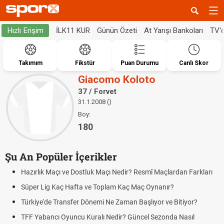
İLK11 KUR
Günün Özeti
At Yarışı Bankoları
TV'
Hızlı Erişim
Takımım
Fikstür
Puan Durumu
Canlı Skor
Giacomo Koloto
37 / Forvet
31.1.2008 ()
Boy:
180
Şu An Popüler İçerikler
Hazırlık Maçı ve Dostluk Maçı Nedir? Resmî Maçlardan Farkları
Süper Lig Kaç Hafta ve Toplam Kaç Maç Oynanır?
Türkiye'de Transfer Dönemi Ne Zaman Başlıyor ve Bitiyor?
TFF Yabancı Oyuncu Kuralı Nedir? Güncel Sezonda Nasıl