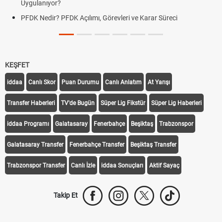
Uygulanıyor?
PFDK Nedir? PFDK Açılımı, Görevleri ve Karar Süreci
KEŞFET
iddaa
Canlı Skor
Puan Durumu
Canlı Anlatım
At Yarışı
Transfer Haberleri
TV'de Bugün
Süper Lig Fikstür
Süper Lig Haberleri
iddaa Programı
Galatasaray
Fenerbahçe
Beşiktaş
Trabzonspor
Galatasaray Transfer
Fenerbahçe Transfer
Beşiktaş Transfer
Trabzonspor Transfer
Canlı İzle
iddaa Sonuçları
Aktif Sayaç
Takip Et