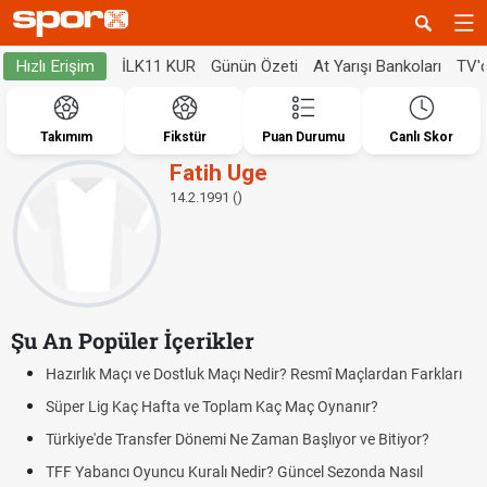
İLK11 KUR
Günün Özeti
At Yarışı Bankoları
TV'
Hızlı Erişim
Takımım
Fikstür
Puan Durumu
Canlı Skor
Fatih Uge
14.2.1991 ()
Şu An Popüler İçerikler
Hazırlık Maçı ve Dostluk Maçı Nedir? Resmî Maçlardan Farkları
Süper Lig Kaç Hafta ve Toplam Kaç Maç Oynanır?
Türkiye'de Transfer Dönemi Ne Zaman Başlıyor ve Bitiyor?
TFF Yabancı Oyuncu Kuralı Nedir? Güncel Sezonda Nasıl