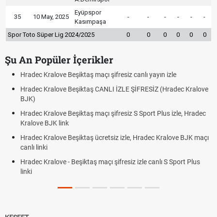
Eyüpspor
35
10 May, 2025
-
-
-
-
-
-
Kasımpaşa
Spor Toto Süper Lig 2024/2025
0
0
0
0
0
0
Şu An Popüler İçerikler
Hradec Kralove Beşiktaş maçı şifresiz canlı yayın izle
Hradec Kralove Beşiktaş CANLI İZLE ŞİFRESİZ (Hradec Kralove
BJK)
Hradec Kralove Beşiktaş maçı şifresiz S Sport Plus izle, Hradec
Kralove BJK link
Hradec Kralove Beşiktaş ücretsiz izle, Hradec Kralove BJK maçı
canlı linki
Hradec Kralove - Beşiktaş maçı şifresiz izle canlı S Sport Plus
linki