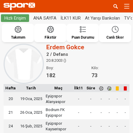
ANA SAYFA
İLK11 KUR
At Yarışı Bankoları
TV'
Hızlı Erişim
Takımım
Fikstür
Puan Durumu
Canlı Skor
Erdem Gokce
2 / Defans
20.8.2003 ()
Boy:
Kilo:
182
73
Hafta
Tarih
Maç
İlk11
Süre
Eyüpspor
20
19 Oca, 2025
-
-
-
-
-
-
Alanyaspor
Bodrum FK
21
26 Oca, 2025
-
-
-
-
-
-
Eyüpspor
Eyüpspor
24
16 Şub, 2025
-
-
-
-
-
-
Kayserispor