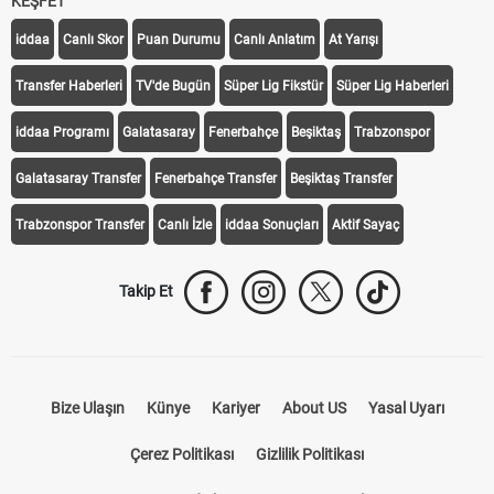
KEŞFET
iddaa
Canlı Skor
Puan Durumu
Canlı Anlatım
At Yarışı
Transfer Haberleri
TV'de Bugün
Süper Lig Fikstür
Süper Lig Haberleri
iddaa Programı
Galatasaray
Fenerbahçe
Beşiktaş
Trabzonspor
Galatasaray Transfer
Fenerbahçe Transfer
Beşiktaş Transfer
Trabzonspor Transfer
Canlı İzle
iddaa Sonuçları
Aktif Sayaç
Takip Et
Bize Ulaşın
Künye
Kariyer
About US
Yasal Uyarı
Çerez Politikası
Gizlilik Politikası