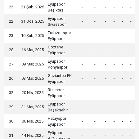
Eyüpspor
25
21 Şub, 2025
-
-
-
-
-
-
Beşiktaş
Eyüpspor
22
31 Oca, 2025
-
-
-
-
-
-
Sivasspor
Trabzonspor
23
10 Şub, 2025
-
-
-
-
-
-
Eyüpspor
Göztepe
28
16 Mar, 2025
-
-
-
-
-
-
Eyüpspor
Eyüpspor
27
09 Mar, 2025
-
-
-
-
-
-
Konyaspor
Gaziantep FK
26
03 Mar, 2025
-
-
-
-
-
-
Eyüpspor
Rizespor
32
20 Nis, 2025
-
-
-
-
-
-
Eyüpspor
Eyüpspor
29
31 Mar, 2025
-
-
-
-
-
-
Başakşehir
Hatayspor
30
06 Nis, 2025
-
-
-
-
-
-
Eyüpspor
Eyüpspor
31
14 Nis, 2025
-
-
-
-
-
-
A.Demirspor