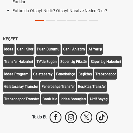
Farklar
Futbolda Ofsayt Nedir? Ofsayt Nasıl ve Neden Olur?
KEŞFET
iddaa
Canlı Skor
Puan Durumu
Canlı Anlatım
At Yarışı
Transfer Haberleri
TV'de Bugün
Süper Lig Fikstür
Süper Lig Haberleri
iddaa Programı
Galatasaray
Fenerbahçe
Beşiktaş
Trabzonspor
Galatasaray Transfer
Fenerbahçe Transfer
Beşiktaş Transfer
Trabzonspor Transfer
Canlı İzle
iddaa Sonuçları
Aktif Sayaç
Takip Et