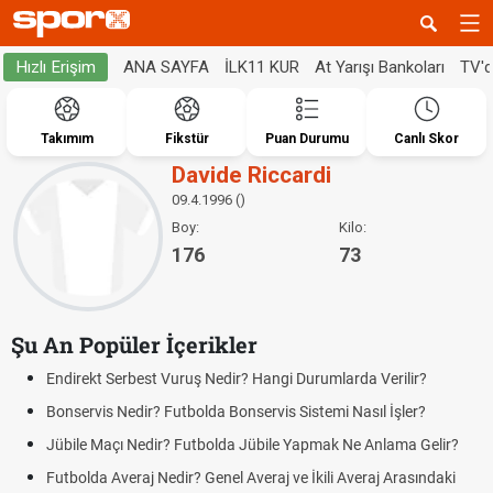
ANA SAYFA
İLK11 KUR
At Yarışı Bankoları
TV'
Hızlı Erişim
Takımım
Fikstür
Puan Durumu
Canlı Skor
Davide Riccardi
09.4.1996 ()
Boy:
Kilo:
176
73
Şu An Popüler İçerikler
Endirekt Serbest Vuruş Nedir? Hangi Durumlarda Verilir?
Bonservis Nedir? Futbolda Bonservis Sistemi Nasıl İşler?
Jübile Maçı Nedir? Futbolda Jübile Yapmak Ne Anlama Gelir?
Futbolda Averaj Nedir? Genel Averaj ve İkili Averaj Arasındaki