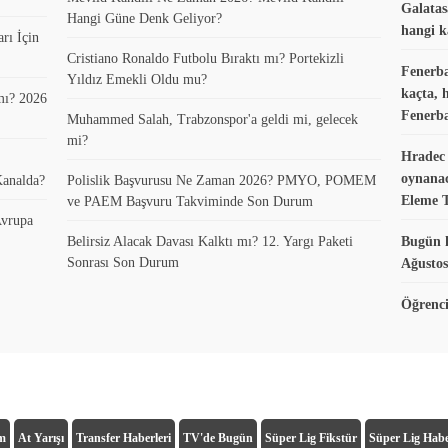
Galatas
Hangi Güne Denk Geliyor?
hangi k
rı İçin
Cristiano Ronaldo Futbolu Bıraktı mı? Portekizli
Fenerba
Yıldız Emekli Oldu mu?
kaçta, 
mı? 2026
Fenerba
Muhammed Salah, Trabzonspor'a geldi mi, gelecek
mi?
Hradec 
oynanac
Kanalda?
Polislik Başvurusu Ne Zaman 2026? PMYO, POMEM
Eleme 
ve PAEM Başvuru Takviminde Son Durum
vrupa
Belirsiz Alacak Davası Kalktı mı? 12. Yargı Paketi
Bugün k
Sonrası Son Durum
Ağustos
Öğrenci
ım
At Yarışı
Transfer Haberleri
TV'de Bugün
Süper Lig Fikstür
Süper Lig Habe