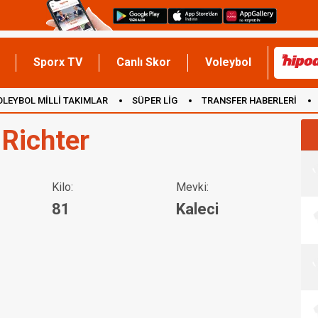
Sporx TV
Canlı Skor
Voleybol
OLEYBOL MİLLİ TAKIMLAR
SÜPER LİG
TRANSFER HABERLERİ
İNGİLTERE
 Richter
Kilo:
Mevki:
81
Kaleci