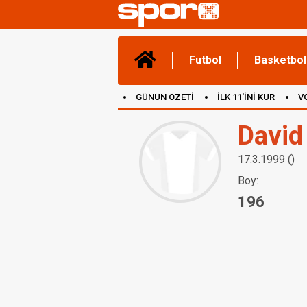
Futbol
Basketbol
GÜNÜN ÖZETİ
İLK 11'İNİ KUR
V
(YENİ) OYUNLAR
CANLI ANLATIM
David
17.3.1999 ()
Boy:
196