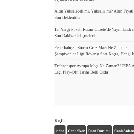
Altın Yükselecek mi, Yükselir mi? Altın Fiyatla
Son Beklentiler
12. Yargı Paketi Resmî Gazete'de Yayımlandı 
Son Dakika Gelişmeleri
Fenerbahçe - Sturm Graz Maçı Ne Zaman?
Şampiyonlar Ligi Rövanşı Saat Kaçta, Hangi 
Trabzonspor Avrupa Maçı Ne Zaman? UEFA A
Ligi Play-Off Tarihi Belli Oldu
Keşfet
iddaa
Canlı Skor
Puan Durumu
Canlı Anlat