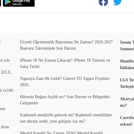
E
Ücretli Öğretmenlik Başvurusu Ne Zaman? 2026-2027
Steam Y
Başvuru Takviminde Son Durum
Summer 
n izle
iPhone 18 Ne Zaman Çıkacak? iPhone 18 Tanıtım ve
Manifes
Satış Tarihi
İddiala
0 İZLE,
Sigaraya Zam Mı Geldi? Güncel JTI Sigara Fiyatları
LGS Yer
2026
Yerleşt
lı tv100
Hürmüz Boğazı Açıldı mı? Son Durum ve Bölgedeki
Akaryak
Gelişmeler
mı?
turm
Kademeli emeklilik gelecek mi? Kademeli emeklilikte
Carrefo
son durum nedir, yeni gelişme var mı?
arkası!
k Alım
Mevlid Kandili Ne Zaman 2026? Mevlid Kandili