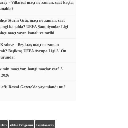
aray - Villareal maçı ne zaman, saat kaçta,
analda?
hçe Sturm Graz maçı ne zaman, saat
hangi kanalda? UEFA Şampiyonlar Ligi
hçe maçı yayın kanalı ve tarihi
Kralove - Beşiktaş maçı ne zaman
ak? Beşiktaş UEFA Avrupa Ligi 3. Ön
Turunda!
imin maçı var, hangi maçlar var? 3
 2026
 affı Resmî Gazete'de yayımlandı mı?
rleri
iddaa Programı
Galatasaray