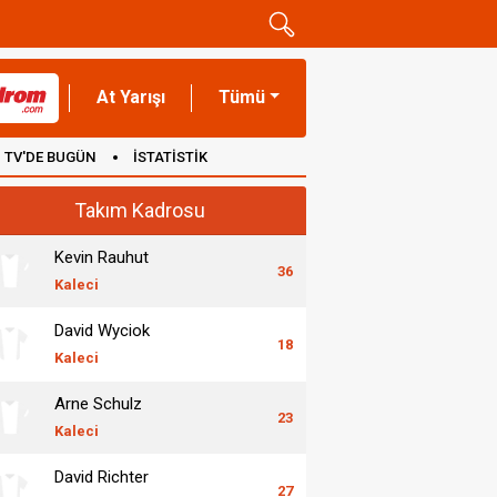
At Yarışı
Tümü
TV'DE BUGÜN
İSTATİSTİK
Takım Kadrosu
Kevin Rauhut
36
Kaleci
David Wyciok
18
Kaleci
Arne Schulz
23
Kaleci
David Richter
27