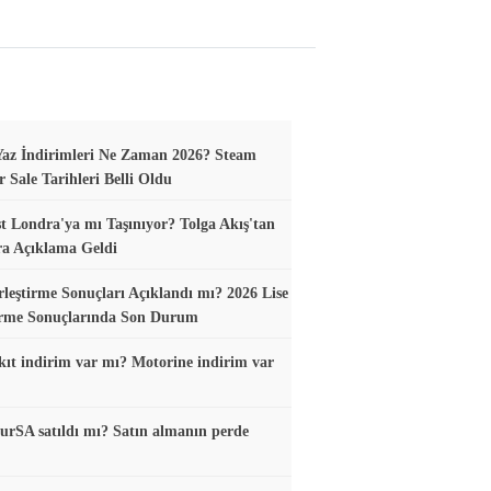
az İndirimleri Ne Zaman 2026? Steam
Sale Tarihleri Belli Oldu
t Londra'ya mı Taşınıyor? Tolga Akış'tan
ra Açıklama Geldi
leştirme Sonuçları Açıklandı mı? 2026 Lise
irme Sonuçlarında Son Durum
ıt indirim var mı? Motorine indirim var
urSA satıldı mı? Satın almanın perde