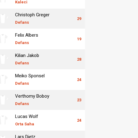
Kaleci
Christoph Greger
29
Defans
Felix Albers
19
Defans
Kilian Jakob
28
Defans
Meiko Sponsel
24
Defans
Verthomy Boboy
23
Defans
Lucas Wolf
24
Orta Saha
Lars Dietz