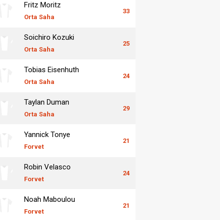
Fritz Moritz
33
Orta Saha
Soichiro Kozuki
25
Orta Saha
Tobias Eisenhuth
24
Orta Saha
Taylan Duman
29
Orta Saha
Yannick Tonye
21
Forvet
Robin Velasco
24
Forvet
Noah Maboulou
21
Forvet