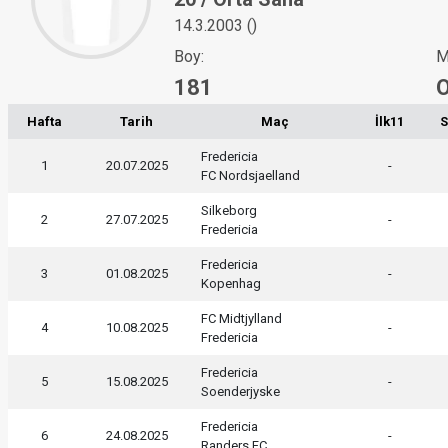
14.3.2003 ()
Boy:
M
181
O
Hafta
Tarih
Maç
İlk11
S
Fredericia
1
20.07.2025
-
FC Nordsjaelland
Silkeborg
2
27.07.2025
-
Fredericia
Fredericia
3
01.08.2025
-
Kopenhag
FC Midtjylland
4
10.08.2025
-
Fredericia
Fredericia
5
15.08.2025
-
Soenderjyske
Fredericia
6
24.08.2025
-
Randers FC