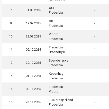
AGF
7
31.08.2025
-
Fredericia
OB
9
19.09.2025
-
Fredericia
Viborg
10
28.09.2025
-
Fredericia
Fredericia
11
05.10.2025
1
Broendby IF
Soenderjyske
12
20.10.2025
-
Fredericia
Kopenhag
14
01.11.2025
-
Fredericia
Fredericia
15
09.11.2025
-
Viborg
FC Nordsjaelland
16
23.11.2025
-
Fredericia