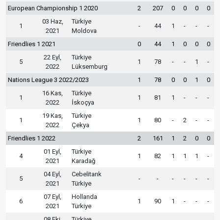
European Championship 1 2020
2
207
0
0
0
0
03 Haz,
Türkiye
1
-
44
1
-
-
-
2021
Moldova
Friendlies 1 2021
0
44
1
0
0
0
22 Eyl,
Türkiye
5
1
78
-
-
1
-
2022
Lüksemburg
Nations League 3 2022/2023
1
78
0
0
1
0
16 Kas,
Türkiye
1
1
81
1
-
-
-
2022
İskoçya
19 Kas,
Türkiye
1
1
80
-
2
-
-
2022
Çekya
Friendlies 1 2022
2
161
1
2
0
0
01 Eyl,
Türkiye
4
1
82
1
1
1
-
2021
Karadağ
04 Eyl,
Cebelitarık
5
-
-
-
-
-
-
2021
Türkiye
07 Eyl,
Hollanda
6
1
90
1
-
-
-
2021
Türkiye
08 Eki,
Türkiye