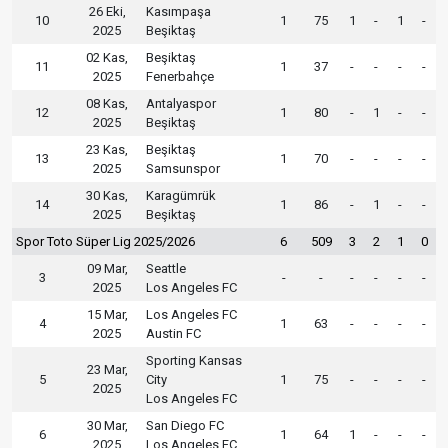
26 Eki,
Kasımpaşa
10
1
75
1
-
1
-
2025
Beşiktaş
02 Kas,
Beşiktaş
11
1
37
-
-
-
-
2025
Fenerbahçe
08 Kas,
Antalyaspor
12
1
80
-
1
-
-
2025
Beşiktaş
23 Kas,
Beşiktaş
13
1
70
-
-
-
-
2025
Samsunspor
30 Kas,
Karagümrük
14
1
86
-
1
-
-
2025
Beşiktaş
Spor Toto Süper Lig 2025/2026
6
509
3
2
1
0
09 Mar,
Seattle
3
-
-
-
-
-
-
2025
Los Angeles FC
15 Mar,
Los Angeles FC
4
1
63
-
-
-
-
2025
Austin FC
Sporting Kansas
23 Mar,
5
City
1
75
-
-
-
-
2025
Los Angeles FC
30 Mar,
San Diego FC
6
1
64
1
-
-
-
2025
Los Angeles FC