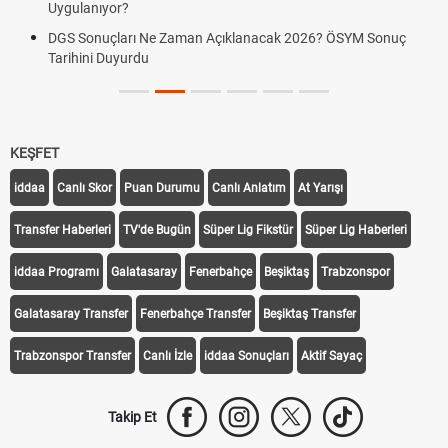
Uygulanıyor?
DGS Sonuçları Ne Zaman Açıklanacak 2026? ÖSYM Sonuç
Tarihini Duyurdu
KEŞFET
iddaa
Canlı Skor
Puan Durumu
Canlı Anlatım
At Yarışı
Transfer Haberleri
TV'de Bugün
Süper Lig Fikstür
Süper Lig Haberleri
iddaa Programı
Galatasaray
Fenerbahçe
Beşiktaş
Trabzonspor
Galatasaray Transfer
Fenerbahçe Transfer
Beşiktaş Transfer
Trabzonspor Transfer
Canlı İzle
iddaa Sonuçları
Aktif Sayaç
Takip Et