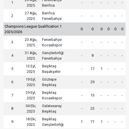
1
-
-
-
-
-
-
2025
Benfica
27 Ağu,
Benfica
2
-
-
-
-
-
-
2025
Fenerbahçe
Champions League Qualification 1
0
0
0
0
0
0
2025/2026
23 Ağu,
Fenerbahçe
3
-
-
-
-
-
-
2025
Kocaelispor
31 Ağu,
Gençlerbirliği
4
-
8
-
-
-
-
2025
Fenerbahçe
13 Eyl,
Beşiktaş
5
-
17
1
-
-
-
2025
Başakşehir
19 Eyl,
Göztepe
6
-
29
-
-
-
-
2025
Beşiktaş
29 Eyl,
Beşiktaş
7
-
13
-
-
-
-
2025
Kocaelispor
04 Eki,
Galatasaray
8
-
23
-
-
-
-
2025
Beşiktaş
18 Eki,
Beşiktaş
9
1
71
1
-
-
-
2025
Gençlerbirliği