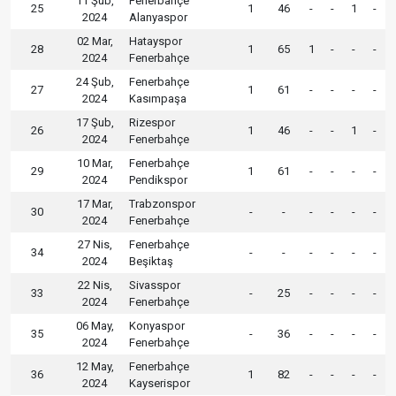
11 Şub,
Fenerbahçe
25
1
46
-
-
1
-
2024
Alanyaspor
02 Mar,
Hatayspor
28
1
65
1
-
-
-
2024
Fenerbahçe
24 Şub,
Fenerbahçe
27
1
61
-
-
-
-
2024
Kasımpaşa
17 Şub,
Rizespor
26
1
46
-
-
1
-
2024
Fenerbahçe
10 Mar,
Fenerbahçe
29
1
61
-
-
-
-
2024
Pendikspor
17 Mar,
Trabzonspor
30
-
-
-
-
-
-
2024
Fenerbahçe
27 Nis,
Fenerbahçe
34
-
-
-
-
-
-
2024
Beşiktaş
22 Nis,
Sivasspor
33
-
25
-
-
-
-
2024
Fenerbahçe
06 May,
Konyaspor
35
-
36
-
-
-
-
2024
Fenerbahçe
12 May,
Fenerbahçe
36
1
82
-
-
-
-
2024
Kayserispor