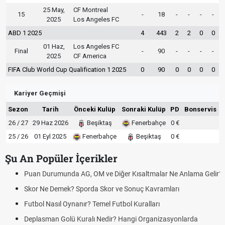
25 May,
CF Montreal
15
-
18
-
-
-
-
2025
Los Angeles FC
ABD 1 2025
4
443
2
2
0
0
01 Haz,
Los Angeles FC
Final
-
90
-
-
-
-
2025
CF America
FIFA Club World Cup Qualification 1 2025
0
90
0
0
0
0
Kariyer Geçmişi
Sezon
Tarih
Önceki Kulüp
Sonraki Kulüp
PD
Bonservis
26 / 27
29 Haz 2026
Beşiktaş
Fenerbahçe
0 €
25 / 26
01 Eyl 2025
Fenerbahçe
Beşiktaş
0 €
Şu An Popüler İçerikler
Puan Durumunda AG, OM ve Diğer Kısaltmalar Ne Anlama Gelir?
Skor Ne Demek? Sporda Skor ve Sonuç Kavramları
Futbol Nasıl Oynanır? Temel Futbol Kuralları
Deplasman Golü Kuralı Nedir? Hangi Organizasyonlarda