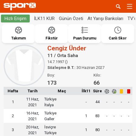
İLK11 KUR
Günün Özeti
At Yarışı Bankoları
TV'
Hızlı Erişim
Takımım
Fikstür
Puan Durumu
Canlı Skor
Cengiz Ünder
11 / Orta Saha
14.7.1997 ()
Sözleşme B.T.:
30 Haziran 2027
Boy:
Kilo:
173
66
Hafta
Tarih
Maç
İlk11
Süre
11 Haz,
Türkiye
1
-
44
-
-
-
-
2021
İtalya
16 Haz,
Türkiye
2
1
83
-
-
-
-
2021
Galler
20 Haz,
İsviçre
3
1
80
-
-
-
-
2021
Türkiye