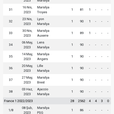
2023
Marsilya
16 Nis,
Marsilya
31
1
81
1
-
-
-
2023
Troyes
23 Nis,
Lyon
32
1
90
1
-
-
-
2023
Marsilya
30 Nis,
Marsilya
33
1
89
1
-
-
-
2023
Auxerre
06 May,
Lens
34
1
90
-
-
-
-
2023
Marsilya
14 May,
Marsilya
35
1
90
-
-
-
-
2023
Angers
20 May,
Lille
36
1
90
-
-
-
-
2023
Marsilya
27 May,
Marsilya
37
1
90
-
-
-
-
2023
Brest
03 Haz,
Ajaccio
38
1
90
-
-
-
-
2023
Marsilya
France 1 2022/2023
28
2562
4
4
3
0
08 Şub,
Marsilya
1/8
1
86
-
-
-
-
2023
PSG