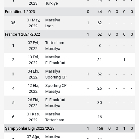
1
-
44
-
-
-
-
2023
Türkiye
Friendlies 1 2023
0
44
0
0
0
0
01 May,
Marsilya
35
1
62
-
-
-
-
2022
Lyon
France 1 2021/2022
1
62
0
0
0
0
07 Eyl,
Tottenham
1
-
3
-
-
-
-
2022
Marsilya
13 Eyl,
Marsilya
2
-
31
-
-
1
-
2022
E. Frankfurt
04 Eki,
Marsilya
3
1
62
-
-
-
-
2022
Sporting CP
12 Eki,
Sporting CP
4
-
26
-
-
-
-
2022
Marsilya
26 Eki,
E. Frankfurt
5
-
30
-
-
-
-
2022
Marsilya
01 Kas,
Marsilya
6
-
16
-
-
-
-
2022
Tottenham
Şampiyonlar Ligi 2022/2023
1
168
0
0
1
0
07 Ağu,
Marsilya