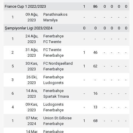
France Cup 1 2022/2023
1
86
0
0
0
0
09 Ağu,
Panathinaikos
1
-
-
-
-
-
-
2023
Marsilya
Şampiyonlar Ligi 2023/2024
0
0
0
0
0
0
24 Ağu,
Fenerbahçe
1
-
-
-
-
-
-
2023
FC Twente
31 Ağu,
FC Twente
2
1
46
-
-
-
-
2023
Fenerbahçe
30 Kas,
FC Nordsjaelland
5
1
62
-
-
-
-
2023
Fenerbahçe
26 Eki,
Fenerbahçe
3
-
-
-
-
-
-
2023
Ludogorets
14 Ara,
Fenerbahçe
6
-
16
-
-
-
-
2023
Spartak Trnava
09 Kas,
Ludogorets
4
-
13
-
-
-
-
2023
Fenerbahçe
07 Mar,
Union St.Gilloise
1
1
68
-
-
-
-
2024
Fenerbahçe
14 Mar,
Fenerbahçe