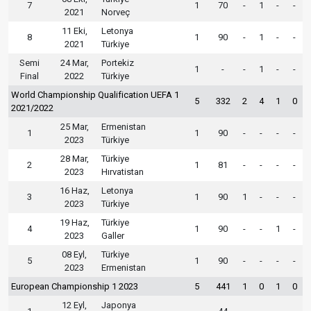
7
1
70
-
1
-
-
2021
Norveç
11 Eki,
Letonya
8
1
90
-
1
-
-
2021
Türkiye
Semi
24 Mar,
Portekiz
1
-
-
1
-
-
Final
2022
Türkiye
World Championship Qualification UEFA 1
5
332
2
4
1
0
2021/2022
25 Mar,
Ermenistan
1
1
90
-
-
-
-
2023
Türkiye
28 Mar,
Türkiye
2
1
81
-
-
-
-
2023
Hırvatistan
16 Haz,
Letonya
3
1
90
1
-
-
-
2023
Türkiye
19 Haz,
Türkiye
4
1
90
-
-
1
-
2023
Galler
08 Eyl,
Türkiye
5
1
90
-
-
-
-
2023
Ermenistan
European Championship 1 2023
5
441
1
0
1
0
12 Eyl,
Japonya