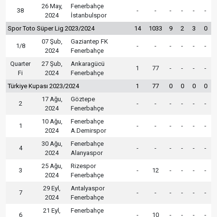
26 May,
Fenerbahçe
38
-
-
-
-
-
-
2024
İstanbulspor
Spor Toto Süper Lig 2023/2024
14
1033
9
2
3
0
07 Şub,
Gaziantep FK
1/8
-
-
-
-
-
-
2024
Fenerbahçe
Quarter
27 Şub,
Ankaragücü
1
77
-
-
-
-
Fi
2024
Fenerbahçe
Türkiye Kupası 2023/2024
1
77
0
0
0
0
17 Ağu,
Göztepe
2
-
-
-
-
-
-
2024
Fenerbahçe
10 Ağu,
Fenerbahçe
1
-
-
-
-
-
-
2024
A.Demirspor
30 Ağu,
Fenerbahçe
4
-
-
-
-
-
-
2024
Alanyaspor
25 Ağu,
Rizespor
3
-
12
-
-
-
-
2024
Fenerbahçe
29 Eyl,
Antalyaspor
7
-
-
-
-
-
-
2024
Fenerbahçe
21 Eyl,
Fenerbahçe
6
-
10
-
-
-
-