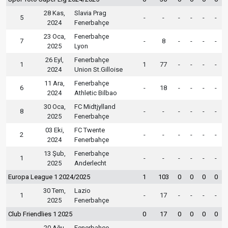
28 Kas,
Slavia Prag
5
-
-
-
-
-
-
2024
Fenerbahçe
23 Oca,
Fenerbahçe
7
-
8
-
-
-
-
2025
Lyon
26 Eyl,
Fenerbahçe
1
1
77
-
-
-
-
2024
Union St.Gilloise
11 Ara,
Fenerbahçe
6
-
18
-
-
-
-
2024
Athletic Bilbao
30 Oca,
FC Midtjylland
8
-
-
-
-
-
-
2025
Fenerbahçe
03 Eki,
FC Twente
2
-
-
-
-
-
-
2024
Fenerbahçe
13 Şub,
Fenerbahçe
1
-
-
-
-
-
-
2025
Anderlecht
Europa League 1 2024/2025
1
103
0
0
0
0
30 Tem,
Lazio
1
-
17
-
-
-
-
2025
Fenerbahçe
Club Friendlies 1 2025
0
17
0
0
0
0
20 Ağu,
Fenerbahçe