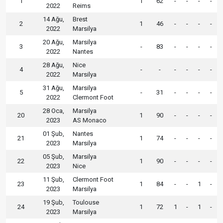
1
1
62
-
-
-
-
2022
Reims
14 Ağu,
Brest
2
1
46
-
-
-
-
2022
Marsilya
20 Ağu,
Marsilya
3
-
83
-
-
-
-
2022
Nantes
28 Ağu,
Nice
4
-
-
-
-
-
-
2022
Marsilya
31 Ağu,
Marsilya
5
-
31
-
-
-
-
2022
Clermont Foot
28 Oca,
Marsilya
20
1
90
-
-
-
-
2023
AS Monaco
01 Şub,
Nantes
21
1
74
-
-
-
-
2023
Marsilya
05 Şub,
Marsilya
22
1
90
-
-
-
-
2023
Nice
11 Şub,
Clermont Foot
23
1
84
-
-
1
-
2023
Marsilya
19 Şub,
Toulouse
24
1
72
1
-
1
-
2023
Marsilya