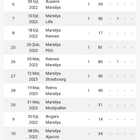
03 Eyl,
Auxerre
6
1
59
-
-
-
-
2022
Marsilya
10 Eyl,
Marsilya
7
1
90
-
1
-
-
2022
Lille
18 Eyl,
Marsilya
8
-
17
-
-
-
-
2022
Rennes
26 Şub,
Marsilya
25
1
81
-
-
-
-
2023
PSG
05 Mar,
Rennes
26
1
85
-
1
-
-
2023
Marsilya
12 Mar,
Marsilya
27
1
90
-
-
-
-
2023
Strasbourg
19 Mar,
Reims
28
1
90
-
-
-
-
2023
Marsilya
31 Mar,
Marsilya
29
-
31
-
-
-
-
2023
Montpellier
30 Eyl,
Angers
9
-
14
-
-
-
-
2022
Marsilya
08 Eki,
Marsilya
10
-
34
-
-
-
-
2022
Ajaccio