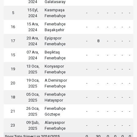
2024
Galatasaray
15 Eyl,
Kasımpaşa
5
-
-
-
-
-
-
2024
Fenerbahçe
15 Ara,
Fenerbahçe
16
-
-
-
-
-
-
2024
Başakşehir
20 Ara,
Eyüpspor
17
-
8
-
-
-
-
2024
Fenerbahçe
07 Ara,
Beşiktaş
15
-
-
-
-
-
-
2024
Fenerbahçe
13 Oca,
Konyaspor
19
-
-
-
-
-
-
2025
Fenerbahçe
19 Oca,
A.Demirspor
20
-
-
-
-
-
-
2025
Fenerbahçe
05 Oca,
Fenerbahçe
18
-
-
-
-
-
-
2025
Hatayspor
26 Oca,
Fenerbahçe
21
-
-
-
-
-
-
2025
Göztepe
09 Şub,
Alanyaspor
23
-
-
-
-
-
-
2025
Fenerbahçe
Spor Toto Süper Lig 2024/2025
0
30
0
0
0
0