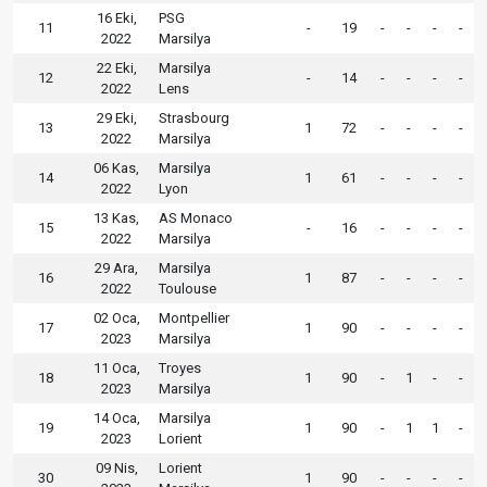
16 Eki,
PSG
11
-
19
-
-
-
-
2022
Marsilya
22 Eki,
Marsilya
12
-
14
-
-
-
-
2022
Lens
29 Eki,
Strasbourg
13
1
72
-
-
-
-
2022
Marsilya
06 Kas,
Marsilya
14
1
61
-
-
-
-
2022
Lyon
13 Kas,
AS Monaco
15
-
16
-
-
-
-
2022
Marsilya
29 Ara,
Marsilya
16
1
87
-
-
-
-
2022
Toulouse
02 Oca,
Montpellier
17
1
90
-
-
-
-
2023
Marsilya
11 Oca,
Troyes
18
1
90
-
1
-
-
2023
Marsilya
14 Oca,
Marsilya
19
1
90
-
1
1
-
2023
Lorient
09 Nis,
Lorient
30
1
90
-
-
-
-