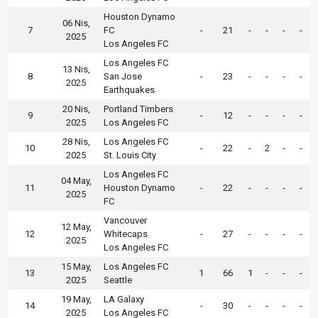
Houston Dynamo
06 Nis,
7
FC
-
21
-
-
-
-
2025
Los Angeles FC
Los Angeles FC
13 Nis,
8
San Jose
-
23
-
-
-
-
2025
Earthquakes
20 Nis,
Portland Timbers
9
-
12
-
-
-
-
2025
Los Angeles FC
28 Nis,
Los Angeles FC
10
-
22
-
2
-
-
2025
St. Louis City
Los Angeles FC
04 May,
11
Houston Dynamo
-
22
-
-
-
-
2025
FC
Vancouver
12 May,
12
Whitecaps
-
27
-
-
-
-
2025
Los Angeles FC
15 May,
Los Angeles FC
13
1
66
1
-
-
-
2025
Seattle
19 May,
LA Galaxy
14
-
30
-
-
-
-
2025
Los Angeles FC