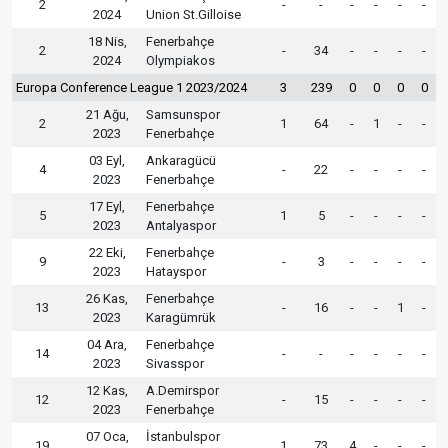
2
-
-
-
-
-
-
2024
Union St.Gilloise
18 Nis,
Fenerbahçe
2
-
34
-
-
-
-
2024
Olympiakos
Europa Conference League 1 2023/2024
3
239
0
0
0
0
21 Ağu,
Samsunspor
2
1
64
-
1
-
-
2023
Fenerbahçe
03 Eyl,
Ankaragücü
4
-
22
-
-
-
-
2023
Fenerbahçe
17 Eyl,
Fenerbahçe
5
1
5
-
-
-
-
2023
Antalyaspor
22 Eki,
Fenerbahçe
9
-
3
-
-
-
-
2023
Hatayspor
26 Kas,
Fenerbahçe
13
-
16
-
-
1
-
2023
Karagümrük
04 Ara,
Fenerbahçe
14
-
-
-
-
-
-
2023
Sivasspor
12 Kas,
A.Demirspor
12
-
15
-
-
-
-
2023
Fenerbahçe
07 Oca,
İstanbulspor
19
1
73
4
-
-
-