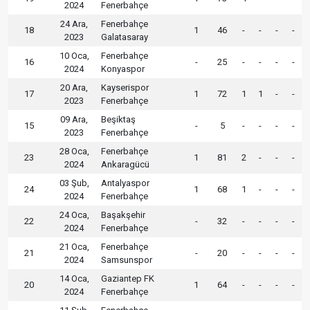
2024
Fenerbahçe
24 Ara,
Fenerbahçe
18
1
46
-
-
-
-
2023
Galatasaray
10 Oca,
Fenerbahçe
16
-
25
-
-
-
-
2024
Konyaspor
20 Ara,
Kayserispor
17
1
72
1
1
-
-
2023
Fenerbahçe
09 Ara,
Beşiktaş
15
-
5
-
-
-
-
2023
Fenerbahçe
28 Oca,
Fenerbahçe
23
1
81
2
-
-
-
2024
Ankaragücü
03 Şub,
Antalyaspor
24
1
68
1
-
-
-
2024
Fenerbahçe
24 Oca,
Başakşehir
22
-
32
-
-
-
-
2024
Fenerbahçe
21 Oca,
Fenerbahçe
21
-
20
-
-
-
-
2024
Samsunspor
14 Oca,
Gaziantep FK
20
1
64
-
-
-
-
2024
Fenerbahçe