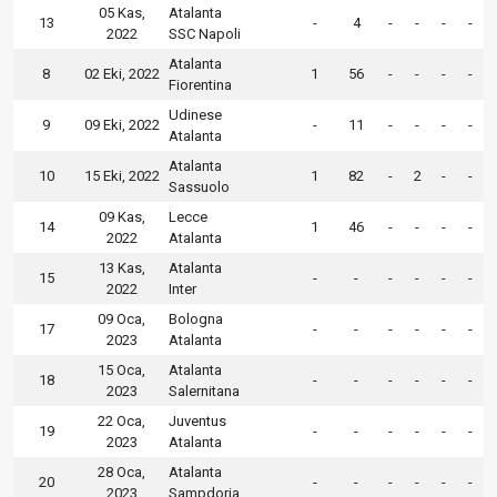
05 Kas,
Atalanta
13
-
4
-
-
-
-
2022
SSC Napoli
Atalanta
8
02 Eki, 2022
1
56
-
-
-
-
Fiorentina
Udinese
9
09 Eki, 2022
-
11
-
-
-
-
Atalanta
Atalanta
10
15 Eki, 2022
1
82
-
2
-
-
Sassuolo
09 Kas,
Lecce
14
1
46
-
-
-
-
2022
Atalanta
13 Kas,
Atalanta
15
-
-
-
-
-
-
2022
Inter
09 Oca,
Bologna
17
-
-
-
-
-
-
2023
Atalanta
15 Oca,
Atalanta
18
-
-
-
-
-
-
2023
Salernitana
22 Oca,
Juventus
19
-
-
-
-
-
-
2023
Atalanta
28 Oca,
Atalanta
20
-
-
-
-
-
-
2023
Sampdoria