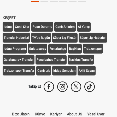
Oldu mu?
Sigaraya Zam Mı Geldi? Güncel JTI Sigara Fi
KEŞFET
iddaa
Canlı Skor
Puan Durumu
Canlı Anlatım
At Yarışı
Transfer Haberleri
TV'de Bugün
Süper Lig Fikstür
Süper Lig Haberleri
iddaa Programı
Galatasaray
Fenerbahçe
Beşiktaş
Trabzonspor
Galatasaray Transfer
Fenerbahçe Transfer
Beşiktaş Transfer
Trabzonspor Transfer
Canlı İzle
iddaa Sonuçları
Aktif Sayaç
Takip Et