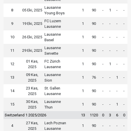
Lausanne
8
05 Eki, 2025
1
90
-
1
-
-
Young Boys
FC Luzern
9
19 Eki, 2025
1
90
-
-
-
-
Lausanne
Lausanne
10
26 Eki, 2025
1
90
-
-
-
-
Basel
Lausanne
11
29 Eki, 2025
1
90
-
-
-
-
Servette
01 Kas,
FC Zürich
12
1
90
-
1
-
-
2025
Lausanne
09 Kas,
Lausanne
13
1
76
-
-
1
-
2025
Sion
23 Kas,
St. Gallen
14
1
90
-
-
-
-
2025
Lausanne
30 Kas,
Lausanne
15
1
90
-
-
1
-
2025
Thun
Switzerland 1 2025/2026
13
1120
0
3
6
0
27 Kas,
Lech Poznan
4
1
90
-
-
-
-
2025
Lausanne