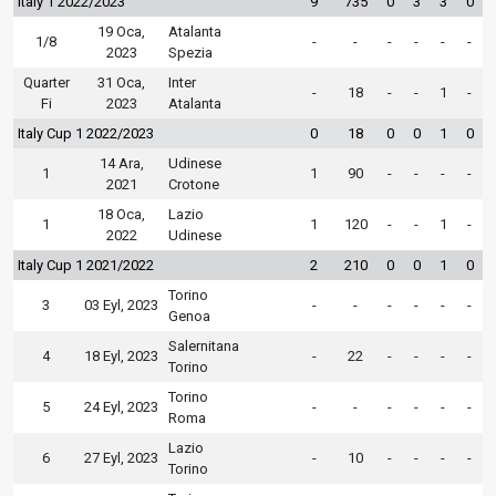
Italy 1 2022/2023
9
735
0
3
3
0
19 Oca,
Atalanta
1/8
-
-
-
-
-
-
2023
Spezia
Quarter
31 Oca,
Inter
-
18
-
-
1
-
Fi
2023
Atalanta
Italy Cup 1 2022/2023
0
18
0
0
1
0
14 Ara,
Udinese
1
1
90
-
-
-
-
2021
Crotone
18 Oca,
Lazio
1
1
120
-
-
1
-
2022
Udinese
Italy Cup 1 2021/2022
2
210
0
0
1
0
Torino
3
03 Eyl, 2023
-
-
-
-
-
-
Genoa
Salernitana
4
18 Eyl, 2023
-
22
-
-
-
-
Torino
Torino
5
24 Eyl, 2023
-
-
-
-
-
-
Roma
Lazio
6
27 Eyl, 2023
-
10
-
-
-
-
Torino