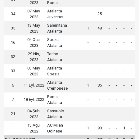
2023
Roma
07 May,
Atalanta
34
-
25
-
-
-
-
2023
Juventus
13 May,
Salernitana
35
1
48
-
-
-
-
2023
Atalanta
04 Oca,
Spezia
16
-
-
-
-
-
-
2023
Atalanta
29 Nis,
Torino
32
-
-
-
-
-
-
2023
Atalanta
03 May,
Atalanta
33
-
-
-
-
-
-
2023
Spezia
Atalanta
6
11 Eyl, 2022
1
85
-
-
-
-
Cremonese
Roma
7
18 Eyl, 2022
-
-
-
-
-
-
Atalanta
04 Şub,
Sassuolo
21
-
-
-
-
-
-
2023
Atalanta
13 Ağu,
AC Milan
1
1
90
-
-
1
-
2022
Udinese