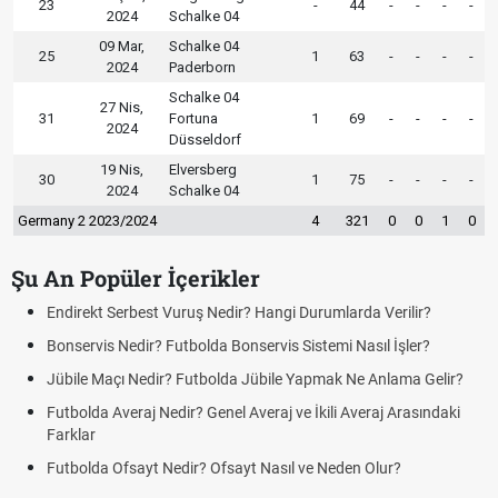
23
-
44
-
-
-
-
2024
Schalke 04
09 Mar,
Schalke 04
25
1
63
-
-
-
-
2024
Paderborn
Schalke 04
27 Nis,
31
Fortuna
1
69
-
-
-
-
2024
Düsseldorf
19 Nis,
Elversberg
30
1
75
-
-
-
-
2024
Schalke 04
Germany 2 2023/2024
4
321
0
0
1
0
Şu An Popüler İçerikler
umlarda Verilir?
Açık Lise Kayıtları Ne Zaman 2026? AÖL 2.
Yenileme ve Yeni Kayıt Tarihleri
emi Nasıl İşler?
DGS Sonuçları Ne Zaman Açıklanacak 202
mak Ne Anlama Gelir?
Tarihini Duyurdu
ili Averaj Arasındaki
Motorine İndirim Var mı? Motorin Fiyatların
Tarihi
Neden Olur?
Fındık Fiyatı Açıklandı mı? 2026 TMO Fındık Al