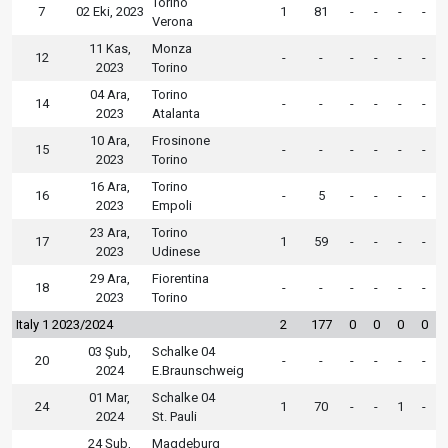
Torino
7
02 Eki, 2023
1
81
-
-
-
-
Verona
11 Kas,
Monza
12
-
-
-
-
-
-
2023
Torino
04 Ara,
Torino
14
-
-
-
-
-
-
2023
Atalanta
10 Ara,
Frosinone
15
-
-
-
-
-
-
2023
Torino
16 Ara,
Torino
16
-
5
-
-
-
-
2023
Empoli
23 Ara,
Torino
17
1
59
-
-
-
-
2023
Udinese
29 Ara,
Fiorentina
18
-
-
-
-
-
-
2023
Torino
Italy 1 2023/2024
2
177
0
0
0
0
03 Şub,
Schalke 04
20
-
-
-
-
-
-
2024
E.Braunschweig
01 Mar,
Schalke 04
24
1
70
-
-
1
-
2024
St. Pauli
24 Şub,
Magdeburg