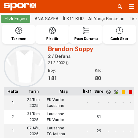
ANA SAYFA
İLK11 KUR
At Yarışı Bankoları
TV'
Hızlı Erişim
Takımım
Fikstür
Puan Durumu
Canlı Skor
Brandon Soppy
2 / Defans
21.2.2002 ()
Boy:
Kilo:
181
80
Hafta
Tarih
Maç
İlk11
Süre
24 Tem,
FK Vardar
1
-
-
-
-
-
-
2025
Lausanne
31 Tem,
Lausanne
2
-
31
-
-
-
-
2025
FK Vardar
07 Ağu,
Lausanne
1
-
29
-
-
-
-
2025
FC Astana