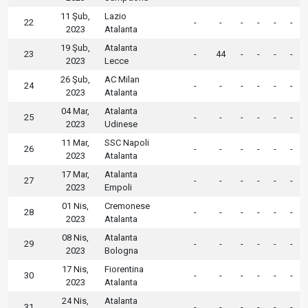
11 Şub,
Lazio
22
-
-
-
-
-
-
2023
Atalanta
19 Şub,
Atalanta
23
-
44
-
-
-
-
2023
Lecce
26 Şub,
AC Milan
24
-
-
-
-
-
-
2023
Atalanta
04 Mar,
Atalanta
25
-
-
-
-
-
-
2023
Udinese
11 Mar,
SSC Napoli
26
-
-
-
-
-
-
2023
Atalanta
17 Mar,
Atalanta
27
-
-
-
-
-
-
2023
Empoli
01 Nis,
Cremonese
28
-
-
-
-
-
-
2023
Atalanta
08 Nis,
Atalanta
29
-
-
-
-
-
-
2023
Bologna
17 Nis,
Fiorentina
30
-
-
-
-
-
-
2023
Atalanta
24 Nis,
Atalanta
31
-
-
-
-
-
-