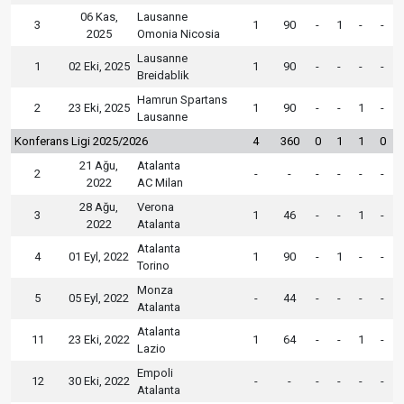
06 Kas,
Lausanne
3
1
90
-
1
-
-
2025
Omonia Nicosia
Lausanne
1
02 Eki, 2025
1
90
-
-
-
-
Breidablik
Hamrun Spartans
2
23 Eki, 2025
1
90
-
-
1
-
Lausanne
Konferans Ligi 2025/2026
4
360
0
1
1
0
21 Ağu,
Atalanta
2
-
-
-
-
-
-
2022
AC Milan
28 Ağu,
Verona
3
1
46
-
-
1
-
2022
Atalanta
Atalanta
4
01 Eyl, 2022
1
90
-
1
-
-
Torino
Monza
5
05 Eyl, 2022
-
44
-
-
-
-
Atalanta
Atalanta
11
23 Eki, 2022
1
64
-
-
1
-
Lazio
Empoli
12
30 Eki, 2022
-
-
-
-
-
-
Atalanta