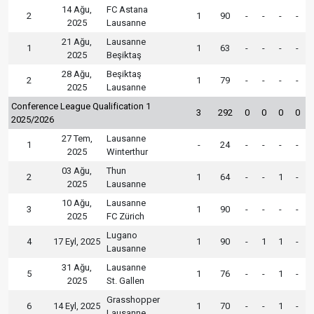
14 Ağu,
FC Astana
2
1
90
-
-
-
-
2025
Lausanne
21 Ağu,
Lausanne
1
1
63
-
-
-
-
2025
Beşiktaş
28 Ağu,
Beşiktaş
2
1
79
-
-
-
-
2025
Lausanne
Conference League Qualification 1
3
292
0
0
0
0
2025/2026
27 Tem,
Lausanne
1
-
24
-
-
-
-
2025
Winterthur
03 Ağu,
Thun
2
1
64
-
-
1
-
2025
Lausanne
10 Ağu,
Lausanne
3
1
90
-
-
-
-
2025
FC Zürich
Lugano
4
17 Eyl, 2025
1
90
-
1
1
-
Lausanne
31 Ağu,
Lausanne
5
1
76
-
-
1
-
2025
St. Gallen
Grasshopper
6
14 Eyl, 2025
1
70
-
-
1
-
Lausanne