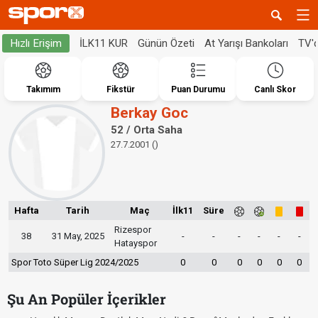
İLK11 KUR
Günün Özeti
At Yarışı Bankoları
TV'
Hızlı Erişim
Takımım
Fikstür
Puan Durumu
Canlı Skor
Berkay Goc
52 / Orta Saha
27.7.2001 ()
Hafta
Tarih
Maç
İlk11
Süre
Rizespor
38
31 May, 2025
-
-
-
-
-
-
Hatayspor
Spor Toto Süper Lig 2024/2025
0
0
0
0
0
0
Şu An Popüler İçerikler