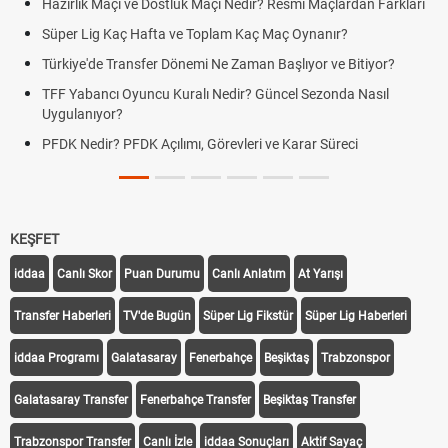
Hazırlık Maçı ve Dostluk Maçı Nedir? Resmî Maçlardan Farkları
Süper Lig Kaç Hafta ve Toplam Kaç Maç Oynanır?
Türkiye'de Transfer Dönemi Ne Zaman Başlıyor ve Bitiyor?
TFF Yabancı Oyuncu Kuralı Nedir? Güncel Sezonda Nasıl
Uygulanıyor?
PFDK Nedir? PFDK Açılımı, Görevleri ve Karar Süreci
KEŞFET
iddaa
Canlı Skor
Puan Durumu
Canlı Anlatım
At Yarışı
Transfer Haberleri
TV'de Bugün
Süper Lig Fikstür
Süper Lig Haberleri
iddaa Programı
Galatasaray
Fenerbahçe
Beşiktaş
Trabzonspor
Galatasaray Transfer
Fenerbahçe Transfer
Beşiktaş Transfer
Trabzonspor Transfer
Canlı İzle
iddaa Sonuçları
Aktif Sayaç