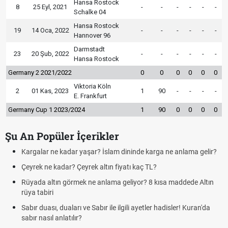
Hansa Rostock
8
25 Eyl, 2021
-
-
-
-
-
-
Schalke 04
Hansa Rostock
19
14 Oca, 2022
-
-
-
-
-
-
Hannover 96
Darmstadt
23
20 Şub, 2022
-
-
-
-
-
-
Hansa Rostock
Germany 2 2021/2022
0
0
0
0
0
0
Viktoria Köln
2
01 Kas, 2023
1
90
-
-
-
-
E. Frankfurt
Germany Cup 1 2023/2024
1
90
0
0
0
0
Şu An Popüler İçerikler
Kargalar ne kadar yaşar? İslam dininde karga ne anlama gelir?
Çeyrek ne kadar? Çeyrek altın fiyatı kaç TL?
Rüyada altın görmek ne anlama geliyor? 8 kısa maddede Altın
rüya tabiri
Sabır duası, duaları ve Sabır ile ilgili ayetler hadisler! Kuran'da
sabır nasıl anlatılır?