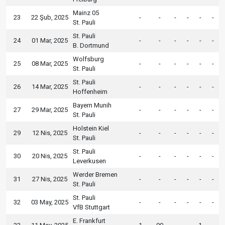
Mainz 05
23
22 Şub, 2025
-
-
-
-
-
-
St. Pauli
St. Pauli
24
01 Mar, 2025
-
-
-
-
-
-
B. Dortmund
Wolfsburg
25
08 Mar, 2025
-
-
-
-
-
-
St. Pauli
St. Pauli
26
14 Mar, 2025
-
-
-
-
-
-
Hoffenheim
Bayern Munih
27
29 Mar, 2025
-
-
-
-
-
-
St. Pauli
Holstein Kiel
29
12 Nis, 2025
-
-
-
-
-
-
St. Pauli
St. Pauli
30
20 Nis, 2025
-
-
-
-
-
-
Leverkusen
Werder Bremen
31
27 Nis, 2025
-
-
-
-
-
-
St. Pauli
St. Pauli
32
03 May, 2025
-
-
-
-
-
-
VfB Stuttgart
E. Frankfurt