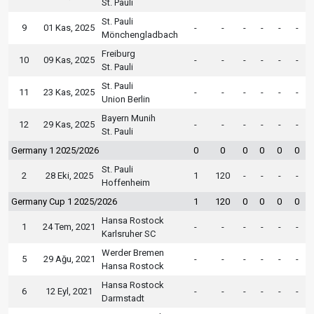
St. Pauli
St. Pauli
9
01 Kas, 2025
-
-
-
-
-
-
Mönchengladbach
Freiburg
10
09 Kas, 2025
-
-
-
-
-
-
St. Pauli
St. Pauli
11
23 Kas, 2025
-
-
-
-
-
-
Union Berlin
Bayern Munih
12
29 Kas, 2025
-
-
-
-
-
-
St. Pauli
Germany 1 2025/2026
0
0
0
0
0
0
St. Pauli
2
28 Eki, 2025
1
120
-
-
-
-
Hoffenheim
Germany Cup 1 2025/2026
1
120
0
0
0
0
Hansa Rostock
1
24 Tem, 2021
-
-
-
-
-
-
Karlsruher SC
Werder Bremen
5
29 Ağu, 2021
-
-
-
-
-
-
Hansa Rostock
Hansa Rostock
6
12 Eyl, 2021
-
-
-
-
-
-
Darmstadt