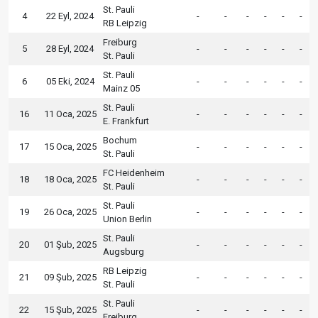
St. Pauli
4
22 Eyl, 2024
-
-
-
-
-
-
RB Leipzig
Freiburg
5
28 Eyl, 2024
-
-
-
-
-
-
St. Pauli
St. Pauli
6
05 Eki, 2024
-
-
-
-
-
-
Mainz 05
St. Pauli
16
11 Oca, 2025
-
-
-
-
-
-
E. Frankfurt
Bochum
17
15 Oca, 2025
-
-
-
-
-
-
St. Pauli
FC Heidenheim
18
18 Oca, 2025
-
-
-
-
-
-
St. Pauli
St. Pauli
19
26 Oca, 2025
-
-
-
-
-
-
Union Berlin
St. Pauli
20
01 Şub, 2025
-
-
-
-
-
-
Augsburg
RB Leipzig
21
09 Şub, 2025
-
-
-
-
-
-
St. Pauli
St. Pauli
22
15 Şub, 2025
-
-
-
-
-
-
Freiburg