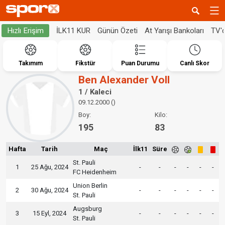
İLK11 KUR
Günün Özeti
At Yarışı Bankoları
TV'
Hızlı Erişim
Takımım
Fikstür
Puan Durumu
Canlı Skor
Ben Alexander Voll
1 / Kaleci
09.12.2000 ()
Boy:
Kilo:
195
83
Hafta
Tarih
Maç
İlk11
Süre
St. Pauli
1
25 Ağu, 2024
-
-
-
-
-
-
FC Heidenheim
Union Berlin
2
30 Ağu, 2024
-
-
-
-
-
-
St. Pauli
Augsburg
3
15 Eyl, 2024
-
-
-
-
-
-
St. Pauli