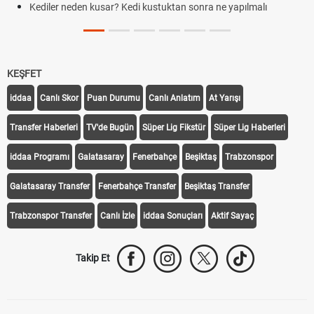
Kediler neden kusar? Kedi kustuktan sonra ne yapılmalı
KEŞFET
iddaa
Canlı Skor
Puan Durumu
Canlı Anlatım
At Yarışı
Transfer Haberleri
TV'de Bugün
Süper Lig Fikstür
Süper Lig Haberleri
iddaa Programı
Galatasaray
Fenerbahçe
Beşiktaş
Trabzonspor
Galatasaray Transfer
Fenerbahçe Transfer
Beşiktaş Transfer
Trabzonspor Transfer
Canlı İzle
iddaa Sonuçları
Aktif Sayaç
Takip Et