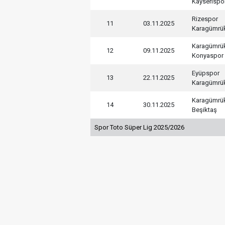
Kayserispo
Rizespor
11
03.11.2025
Karagümrü
Karagümrü
12
09.11.2025
Konyaspor
Eyüpspor
13
22.11.2025
Karagümrü
Karagümrü
14
30.11.2025
Beşiktaş
Spor Toto Süper Lig 2025/2026