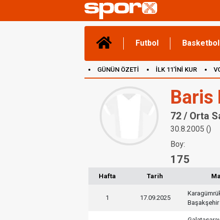
Futbol
Basketbol
GÜNÜN ÖZETİ
İLK 11'İNİ KUR
V
(YENİ) OYUNLAR
CANLI ANLATIM
Baris 
72 / Orta 
30.8.2005 ()
Boy:
175
Hafta
Tarih
M
Karagümrü
1
17.09.2025
Başakşehir
Galatasara