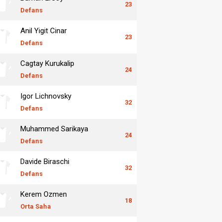
23
Defans
Anil Yigit Cinar
23
Defans
Cagtay Kurukalip
24
Defans
Igor Lichnovsky
32
Defans
Muhammed Sarikaya
24
Defans
Davide Biraschi
32
Defans
Kerem Ozmen
18
Orta Saha