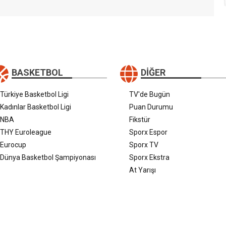
BASKETBOL
DIĞER
Türkiye Basketbol Ligi
TV'de Bugün
Kadınlar Basketbol Ligi
Puan Durumu
NBA
Fikstür
THY Euroleague
Sporx Espor
Eurocup
Sporx TV
Dünya Basketbol Şampiyonası
Sporx Ekstra
At Yarışı