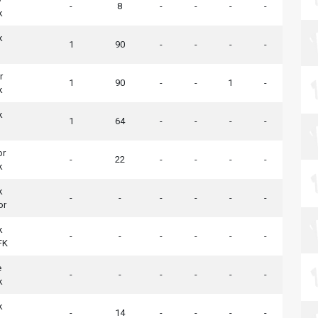
-
8
-
-
-
-
k
k
1
90
-
-
-
-
r
1
90
-
-
1
-
k
k
1
64
-
-
-
-
or
-
22
-
-
-
-
k
k
-
-
-
-
-
-
or
k
-
-
-
-
-
-
FK
e
-
-
-
-
-
-
k
k
-
14
-
-
-
-