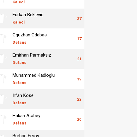
Kaleci
Furkan Beklevic
27
Kaleci
Oguzhan Odabas
17
Defans
Emirhan Parmaksiz
21
Defans
Muhammed Kadioglu
19
Defans
Irfan Kose
22
Defans
Hakan Atabey
20
Defans
Burhan Ersoy