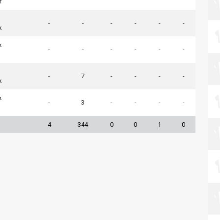
r
-
-
-
-
-
-
k
k
-
-
-
-
-
-
-
7
-
-
-
-
k
k
-
3
-
-
-
-
4
344
0
0
1
0