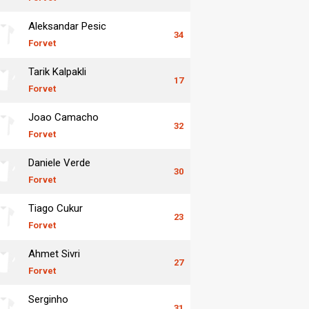
Aleksandar Pesic
34
Forvet
Tarik Kalpakli
17
Forvet
Joao Camacho
32
Forvet
Daniele Verde
30
Forvet
Tiago Cukur
23
Forvet
Ahmet Sivri
27
Forvet
Serginho
31