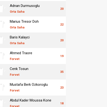
Adnan Durmusoglu
20
Orta Saha
Marius Tresor Doh
22
Orta Saha
Baris Kalayci
20
Orta Saha
Ahmed Traore
19
Forvet
Cenk Tosun
35
Forvet
Mustafa Berk Ozkoroglu
23
Forvet
Abdul Kader Moussa Kone
18
Forvet