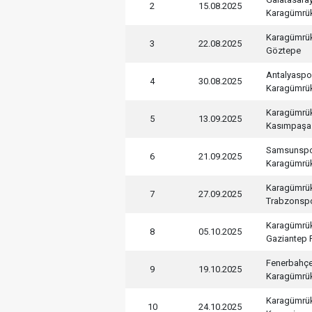
2
15.08.2025
Karagümrü
Karagümrü
3
22.08.2025
Göztepe
Antalyaspo
4
30.08.2025
Karagümrü
Karagümrü
5
13.09.2025
Kasımpaşa
Samsunsp
6
21.09.2025
Karagümrü
Karagümrü
7
27.09.2025
Trabzonsp
Karagümrü
8
05.10.2025
Gaziantep 
Fenerbahç
9
19.10.2025
Karagümrü
Karagümrü
10
24.10.2025