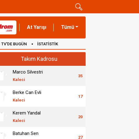
At Yarışı
Tümü
TV'DE BUGÜN
İSTATİSTİK
Takım Kadrosu
Marco Silvestri
35
Kaleci
Berke Can Evli
17
Kaleci
Kerem Yandal
20
Kaleci
Batuhan Sen
27