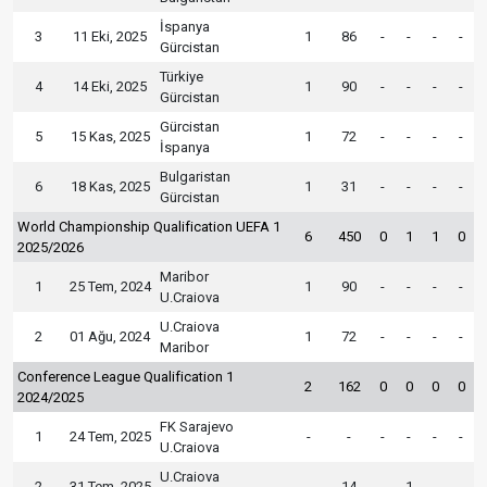
İspanya
3
11 Eki, 2025
1
86
-
-
-
-
Gürcistan
Türkiye
4
14 Eki, 2025
1
90
-
-
-
-
Gürcistan
Gürcistan
5
15 Kas, 2025
1
72
-
-
-
-
İspanya
Bulgaristan
6
18 Kas, 2025
1
31
-
-
-
-
Gürcistan
World Championship Qualification UEFA 1
6
450
0
1
1
0
2025/2026
Maribor
1
25 Tem, 2024
1
90
-
-
-
-
U.Craiova
U.Craiova
2
01 Ağu, 2024
1
72
-
-
-
-
Maribor
Conference League Qualification 1
2
162
0
0
0
0
2024/2025
FK Sarajevo
1
24 Tem, 2025
-
-
-
-
-
-
U.Craiova
U.Craiova
2
31 Tem, 2025
-
14
-
1
-
-