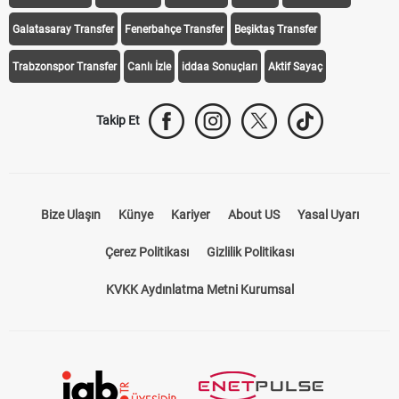
Galatasaray Transfer
Fenerbahçe Transfer
Beşiktaş Transfer
Trabzonspor Transfer
Canlı İzle
iddaa Sonuçları
Aktif Sayaç
Takip Et
Bize Ulaşın
Künye
Kariyer
About US
Yasal Uyarı
Çerez Politikası
Gizlilik Politikası
KVKK Aydınlatma Metni Kurumsal