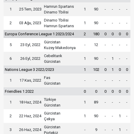
Hamrun Spartans
1
25 Tem, 2023
1
90
-
-
-
-
Dinamo Tbilisi
Dinamo Tbilisi
2
03 Ağu, 2023
1
90
-
-
-
-
Hamrun Spartans
Europa Conference League 1 2023/2024
2
180
0
0
0
0
Gürcistan
5
23 Eyl, 2022
-
12
-
-
-
-
Kuzey Makedonya
Cebelitarık
6
26 Eyl, 2022
1
90
-
1
-
-
Gürcistan
Nations League 3 2022/2023
1
102
0
1
0
0
Fas
1
17 Kas, 2022
-
-
-
-
-
-
Gürcistan
Friendlies 1 2022
0
0
0
0
0
0
Türkiye
1
18 Haz, 2024
1
89
-
-
-
-
Gürcistan
Gürcistan
2
22 Haz, 2024
1
90
-
-
1
-
Çekya
Gürcistan
3
26 Haz, 2024
-
9
-
-
1
-
Portekiz