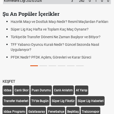
Konferans Ligi 2025/2026
3
262
0
1
0
0
Şu An Popüler İçerikler
Hazırlık Maçı ve Dostluk Maçı Nedir? Resmî Maçlardan Farkları
Süper Lig Kaç Hafta ve Toplam Kaç Maç Oynanır?
Türkiye'de Transfer Dönemi Ne Zaman Başlıyor ve Bitiyor?
TFF Yabancı Oyuncu Kuralı Nedir? Güncel Sezonda Nasıl
Uygulanıyor?
PFDK Nedir? PFDK Açılımı, Görevleri ve Karar Süreci
KEŞFET
iddaa
Canlı Skor
Puan Durumu
Canlı Anlatım
At Yarışı
Transfer Haberleri
TV'de Bugün
Süper Lig Fikstür
Süper Lig Haberleri
iddaa Programı
Galatasaray
Fenerbahçe
Beşiktaş
Trabzonspor