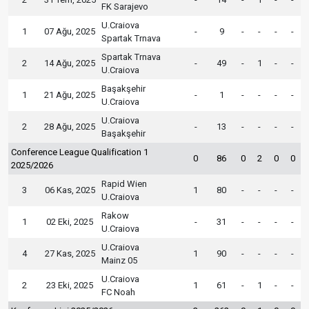
FK Sarajevo
U.Craiova
1
07 Ağu, 2025
-
9
-
-
-
-
Spartak Trnava
Spartak Trnava
2
14 Ağu, 2025
-
49
-
1
-
-
U.Craiova
Başakşehir
1
21 Ağu, 2025
-
1
-
-
-
-
U.Craiova
U.Craiova
2
28 Ağu, 2025
-
13
-
-
-
-
Başakşehir
Conference League Qualification 1
0
86
0
2
0
0
2025/2026
Rapid Wien
3
06 Kas, 2025
1
80
-
-
-
-
U.Craiova
Rakow
1
02 Eki, 2025
-
31
-
-
-
-
U.Craiova
U.Craiova
4
27 Kas, 2025
1
90
-
-
-
-
Mainz 05
U.Craiova
2
23 Eki, 2025
1
61
-
1
-
-
FC Noah