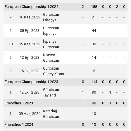
European Championship 1 2024
2
188
0
0
2
0
Gürcistan
9
16 Kas, 2023
-
21
-
-
-
-
İskoçya
Gürcistan
5
08 Eyl, 2023
-
44
-
-
-
-
İspanya
İspanya
10
19 Kas, 2023
-
30
-
-
-
-
Gürcistan
Norveç
6
12 Eyl, 2023
-
14
-
-
-
-
Gürcistan
Gürcistan
8
15 Eki, 2023
-
5
-
-
-
-
Güney Kıbrıs
European Championship 1 2023
0
114
0
0
0
0
Gürcistan
1
12 Eki, 2023
1
90
-
1
-
-
Tayland
Friendlies 1 2023
1
90
0
1
0
0
Karadağ
1
09 Haz, 2024
-
10
-
-
-
-
Gürcistan
Friendlies 1 2024
0
10
0
0
0
0