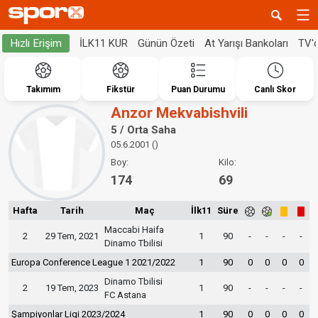
İLK11 KUR
Günün Özeti
At Yarışı Bankoları
TV'
Hızlı Erişim
Takımım
Fikstür
Puan Durumu
Canlı Skor
Anzor Mekvabishvili
5 / Orta Saha
05.6.2001 ()
Boy:
Kilo:
174
69
Hafta
Tarih
Maç
İlk11
Süre
Maccabi Haifa
2
29 Tem, 2021
1
90
-
-
-
-
Dinamo Tbilisi
Europa Conference League 1 2021/2022
1
90
0
0
0
0
Dinamo Tbilisi
2
19 Tem, 2023
1
90
-
-
-
-
FC Astana
Şampiyonlar Ligi 2023/2024
1
90
0
0
0
0