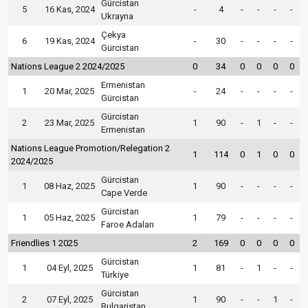
Gürcistan
5
16 Kas, 2024
-
4
-
-
-
-
Ukrayna
Çekya
6
19 Kas, 2024
-
30
-
-
-
-
Gürcistan
Nations League 2 2024/2025
0
34
0
0
0
0
Ermenistan
1
20 Mar, 2025
-
24
-
-
-
-
Gürcistan
Gürcistan
2
23 Mar, 2025
1
90
-
1
-
-
Ermenistan
Nations League Promotion/Relegation 2
1
114
0
1
0
0
2024/2025
Gürcistan
1
08 Haz, 2025
1
90
-
-
-
-
Cape Verde
Gürcistan
1
05 Haz, 2025
1
79
-
-
-
-
Faroe Adaları
Friendlies 1 2025
2
169
0
0
0
0
Gürcistan
1
04 Eyl, 2025
1
81
-
1
-
-
Türkiye
Gürcistan
2
07 Eyl, 2025
1
90
-
-
1
-
Bulgaristan