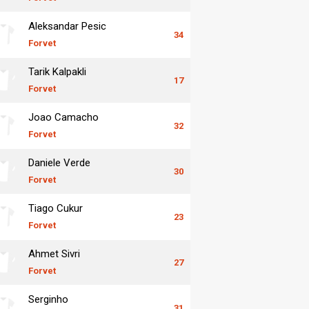
Aleksandar Pesic
34
Forvet
Tarik Kalpakli
17
Forvet
Joao Camacho
32
Forvet
Daniele Verde
30
Forvet
Tiago Cukur
23
Forvet
Ahmet Sivri
27
Forvet
Serginho
31