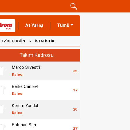
At Yarışı
Tümü
TV'DE BUGÜN
İSTATİSTİK
Takım Kadrosu
Marco Silvestri
35
Kaleci
Berke Can Evli
17
Kaleci
Kerem Yandal
20
Kaleci
Batuhan Sen
27