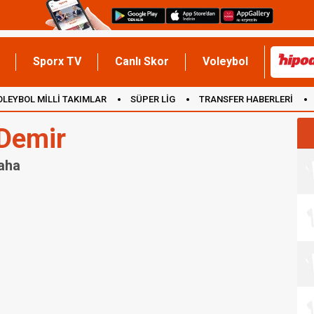
Sporx TV
Canlı Skor
Voleybol
OLEYBOL MİLLİ TAKIMLAR
SÜPER LİG
TRANSFER HABERLERİ
İNGİLTERE
Demir
Saha