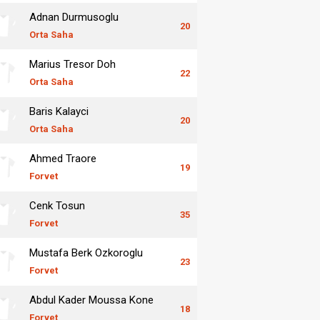
Adnan Durmusoglu
20
Orta Saha
Marius Tresor Doh
22
Orta Saha
Baris Kalayci
20
Orta Saha
Ahmed Traore
19
Forvet
Cenk Tosun
35
Forvet
Mustafa Berk Ozkoroglu
23
Forvet
Abdul Kader Moussa Kone
18
Forvet