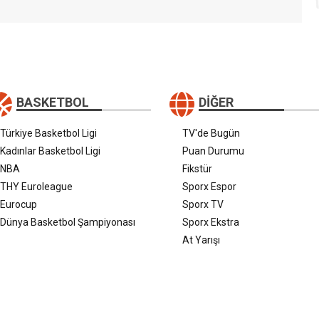
BASKETBOL
DIĞER
Türkiye Basketbol Ligi
TV'de Bugün
Kadınlar Basketbol Ligi
Puan Durumu
NBA
Fikstür
THY Euroleague
Sporx Espor
Eurocup
Sporx TV
Dünya Basketbol Şampiyonası
Sporx Ekstra
At Yarışı