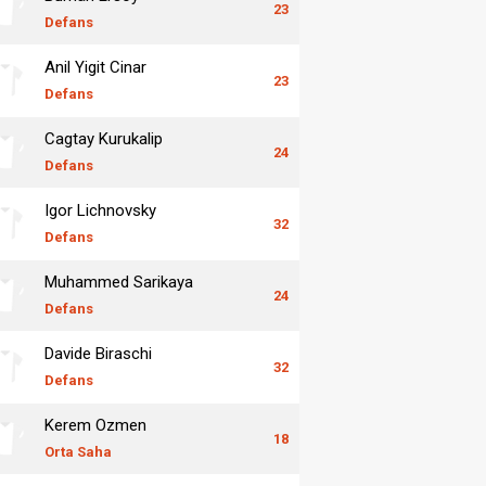
23
Defans
Anil Yigit Cinar
23
Defans
Cagtay Kurukalip
24
Defans
Igor Lichnovsky
32
Defans
Muhammed Sarikaya
24
Defans
Davide Biraschi
32
Defans
Kerem Ozmen
18
Orta Saha