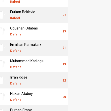
Kaleci
Furkan Beklevic
27
Kaleci
Oguzhan Odabas
17
Defans
Emirhan Parmaksiz
21
Defans
Muhammed Kadioglu
19
Defans
Irfan Kose
22
Defans
Hakan Atabey
20
Defans
Burhan Ersoy