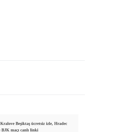
Kralove Beşiktaş ücretsiz izle, Hradec
 BJK maçı canlı linki