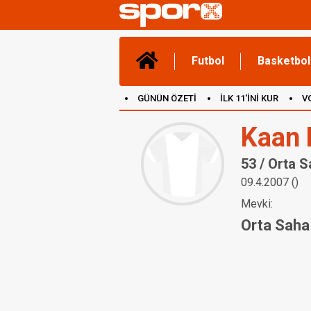
Futbol
Basketbol
GÜNÜN ÖZETİ
İLK 11'İNİ KUR
V
(YENİ) OYUNLAR
CANLI ANLATIM
Kaan 
53 / Orta 
09.4.2007 ()
Mevki:
Orta Saha